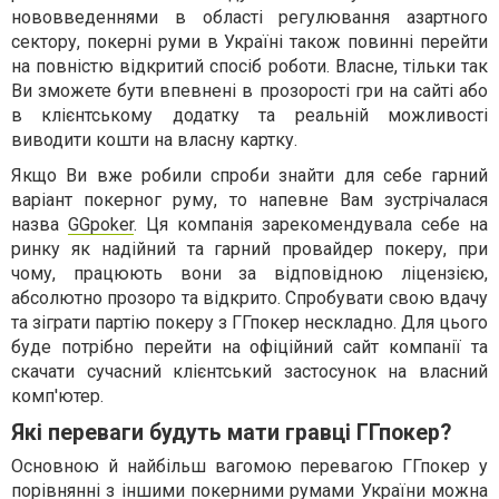
нововведеннями в області регулювання азартного
сектору, покерні руми в Україні також повинні перейти
на повністю відкритий спосіб роботи. Власне, тільки так
Ви зможете бути впевнені в прозорості гри на сайті або
в клієнтському додатку та реальній можливості
виводити кошти на власну картку.
Якщо Ви вже робили спроби знайти для себе гарний
варіант покерног руму, то напевне Вам зустрічалася
назва
GGpoker
. Ця компанія зарекомендувала себе на
ринку як надійний та гарний провайдер покеру, при
чому, працюють вони за відповідною ліцензією,
абсолютно прозоро та відкрито. Спробувати свою вдачу
та зіграти партію покеру з ГГпокер нескладно. Для цього
буде потрібно перейти на офіційний сайт компанії та
скачати сучасний клієнтський застосунок на власний
комп'ютер.
Які переваги будуть мати гравці ГГпокер?
Основною й найбільш вагомою перевагою ГГпокер у
порівнянні з іншими покерними румами України можна