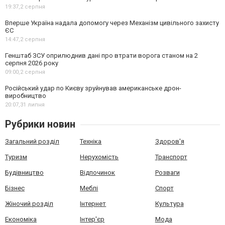
19:37,
2 серпня
Вперше Україна надала допомогу через Механізм цивільного захисту
ЄС
14:47,
2 серпня
Генштаб ЗСУ оприлюднив дані про втрати ворога станом на 2
серпня 2026 року
09:00,
2 серпня
Російський удар по Києву зруйнував американське дрон-
виробництво
20:07,
31 липня
Рубрики новин
Загальний розділ
Техніка
Здоров'я
Туризм
Нерухомість
Транспорт
Будівництво
Відпочинок
Розваги
Бізнес
Меблі
Спорт
Жіночий розділ
Інтернет
Культура
Економіка
Інтер'єр
Мода