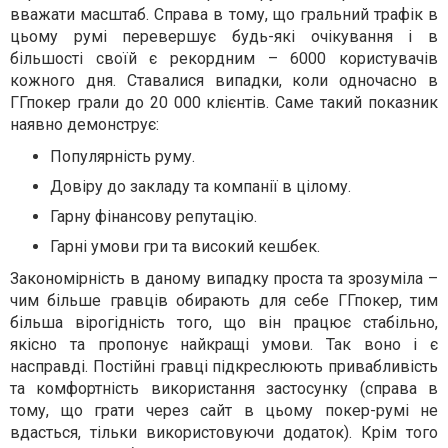
вважати масштаб. Справа в тому, що гральний трафік в
цьому румі перевершує будь-які очікування і в
більшості своїй є рекордним – 6000 користувачів
кожного дня. Ставалися випадки, коли одночасно в
ГГпокер грали до 20 000 клієнтів. Саме такий показник
наявно демонструє:
Популярність руму.
Довіру до закладу та компанії в цілому.
Гарну фінансову репутацію.
Гарні умови гри та високий кешбек.
Закономірність в даному випадку проста та зрозуміла –
чим більше гравців обирають для себе ГГпокер, тим
більша вірогідність того, що він працює стабільно,
якісно та пропонує найкращі умови. Так воно і є
насправді. Постійні гравці підкреслюють привабливість
та комфортність використання застосунку (справа в
тому, що грати через сайт в цьому покер-румі не
вдасться, тільки використовуючи додаток). Крім того