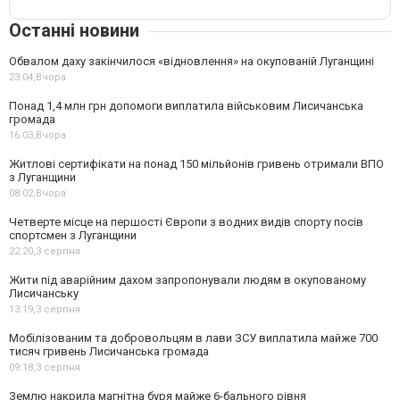
Останні новини
Обвалом даху закінчилося «відновлення» на окупованій Луганщині
23:04,
Вчора
Понад 1,4 млн грн допомоги виплатила військовим Лисичанська
громада
16:03,
Вчора
Житлові сертифікати на понад 150 мільйонів гривень отримали ВПО
з Луганщини
08:02,
Вчора
Четверте місце на першості Європи з водних видів спорту посів
спортсмен з Луганщини
22:20,
3 серпня
Жити під аварійним дахом запропонували людям в окупованому
Лисичанську
13:19,
3 серпня
Мобілізованим та добровольцям в лави ЗСУ виплатила майже 700
тисяч гривень Лисичанська громада
09:18,
3 серпня
Землю накрила магнітна буря майже 6-бального рівня