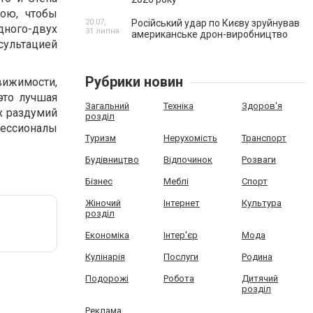
рою, чтобы
20:07,
Російський удар по Києву зруйнував
дного-двух
31 липня
американське дрон-виробництво
сультацией
Рубрики новин
ижимости,
это лучшая
Загальний
Техніка
Здоров'я
х раздумий
розділ
офессионалы
Туризм
Нерухомість
Транспорт
Будівництво
Відпочинок
Розваги
Бізнес
Меблі
Спорт
Жіночий
Інтернет
Культура
розділ
Економіка
Інтер'єр
Мода
Кулінарія
Послуги
Родина
Подорожі
Робота
Дитячий
розділ
Реклама