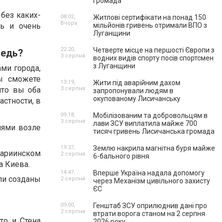
громада
без каких-
08:02,
Житлові сертифікати на понад 150
Вчора
нь и очень
мільйонів гривень отримали ВПО з
Луганщини
22:20,
Четверте місце на першості Європи з
редь?
3 серпня
водних видів спорту посів спортсмен
з Луганщини
ми города,
ы сможете
13:19,
Жити під аварійним дахом
что вы оба
3 серпня
запропонували людям в
окупованому Лисичанську
астности, в
09:18,
Мобілізованим та добровольцям в
3 серпня
лави ЗСУ виплатила майже 700
иями возле
тисяч гривень Лисичанська громада
19:37,
Землю накрила магнітна буря майже
Мариинском
2 серпня
6-бального рівня
а Киева.
14:47,
Вперше Україна надала допомогу
ли созданы
2 серпня
через Механізм цивільного захисту
ЄС
09:00,
Генштаб ЗСУ оприлюднив дані про
2 серпня
втрати ворога станом на 2 серпня
то и Стена
2026 року