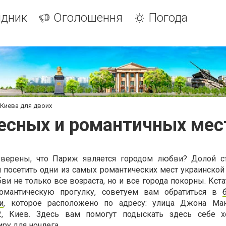
ідник
Оголошення
Погода
 Киева для двоих
есных и романтичных мест
верены, что Париж является городом любви? Долой с
 посетить одни из самых романтических мест украинской
бви не только все возраста, но и все города покорны. Кст
романтическую прогулку, советуем вам обратиться в
и
, которое расположено по адресу: улица Джона Мак
 2, Киев. Здесь вам помогут подыскать здесь себе 
ру для ночлега.