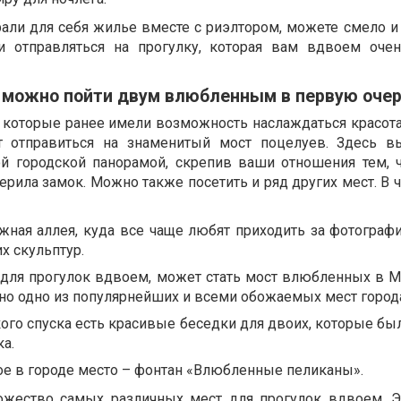
али для себя жилье вместе с риэлтором, можете смело и 
и отправляться на прогулку, которая вам вдвоем оче
 можно пойти двум влюбленным в первую оче
, которые ранее имели возможность наслаждаться красота
т отправиться на знаменитый мост поцелуев. Здесь в
й городской панорамой, скрепив ваши отношения тем, 
ерила замок. Можно также посетить и ряд других мест. В ч
жная аллея, куда все чаще любят приходить за фотограф
х скульптур.
для прогулок вдвоем, может стать мост влюбленных в 
чно одно из популярнейших и всеми обожаемых мест город
ого спуска есть красивые беседки для двоих, которые бы
ка.
ое в городе место – фонтан «Влюбленные пеликаны».
ожество самых различных мест для прогулок вдвоем. Э