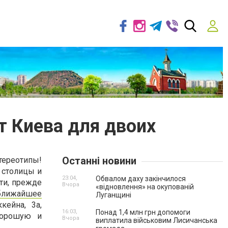
 Киева для двоих
Останні новини
тереотипы!
 столицы и
23:04,
Обвалом даху закінчилося
ати, прежде
Вчора
«відновлення» на окупованій
ближайшее
Луганщині
кейна, 3а,
16:03,
Понад 1,4 млн грн допомоги
хорошую и
Вчора
виплатила військовим Лисичанська