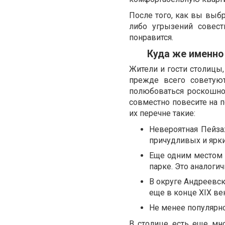
После того, как вы выбр
либо угрызений совест
понравится.
Куда же именно
Жители и гости столицы
прежде всего советую
полюбоваться роскошно
совместно повесите на п
их перечне такие:
Невероятная Пейза
причудливых и ярки
Еще одним местом 
парке. Это аналоги
В округе Андреевск
еще в конце XIX ве
Не менее популярн
В столице есть еще мн