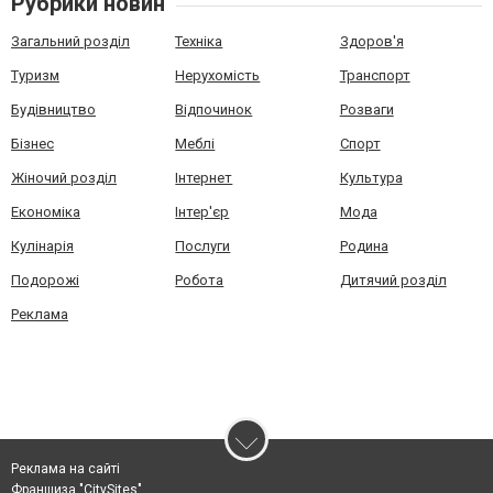
Рубрики новин
Загальний розділ
Техніка
Здоров'я
Туризм
Нерухомість
Транспорт
Будівництво
Відпочинок
Розваги
Бізнес
Меблі
Спорт
Жіночий розділ
Інтернет
Культура
Економіка
Інтер'єр
Мода
Кулінарія
Послуги
Родина
Подорожі
Робота
Дитячий розділ
Реклама
Реклама на сайті
Франшиза "CitySites"