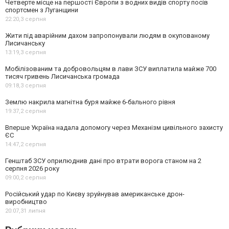
Четверте місце на першості Європи з водних видів спорту посів
спортсмен з Луганщини
22:20,
3 серпня
Жити під аварійним дахом запропонували людям в окупованому
Лисичанську
13:19,
3 серпня
Мобілізованим та добровольцям в лави ЗСУ виплатила майже 700
тисяч гривень Лисичанська громада
09:18,
3 серпня
Землю накрила магнітна буря майже 6-бального рівня
19:37,
2 серпня
Вперше Україна надала допомогу через Механізм цивільного захисту
ЄС
14:47,
2 серпня
Генштаб ЗСУ оприлюднив дані про втрати ворога станом на 2
серпня 2026 року
09:00,
2 серпня
Російський удар по Києву зруйнував американське дрон-
виробництво
20:07,
31 липня