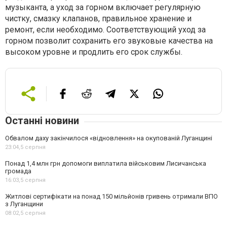
музыканта, а уход за горном включает регулярную
чистку, смазку клапанов, правильное хранение и
ремонт, если необходимо. Соответствующий уход за
горном позволит сохранить его звуковые качества на
высоком уровне и продлить его срок службы.
Останні новини
Обвалом даху закінчилося «відновлення» на окупованій Луганщині
23:04,
5 серпня
Понад 1,4 млн грн допомоги виплатила військовим Лисичанська
громада
16:03,
5 серпня
Житлові сертифікати на понад 150 мільйонів гривень отримали ВПО
з Луганщини
08:02,
5 серпня