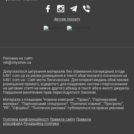
Автори проєкту
Реклама на сайті:
rek@citysites.ua
Допускається цитування матеріалів без отримання попередньої згоди
6451.com.ua за умови розміщення в тексті обов'язкового посилання на
6451.com.ua - Сайт міста Лисичанська. Для інтернет-видань обов'язкове
розміщення прямого, відкритого для пошукових систем гіперпосилання
на цитовані статті не нижче другого абзацу в тексті або в якості джерела.
Порушення виняткових прав переслідується Законом.
Матеріали з плашками "Новини компаній", "Промо", "Партнерський
матеріал", "Партнерський спецпроєкт", "Політичні новини", "Пресреліз",
"PR", "Офіційно", "Політична реклама" публікуються на правах реклами.
Політика конфіденційності
Правила сайту
Правила
класифайд
Редакційна політика