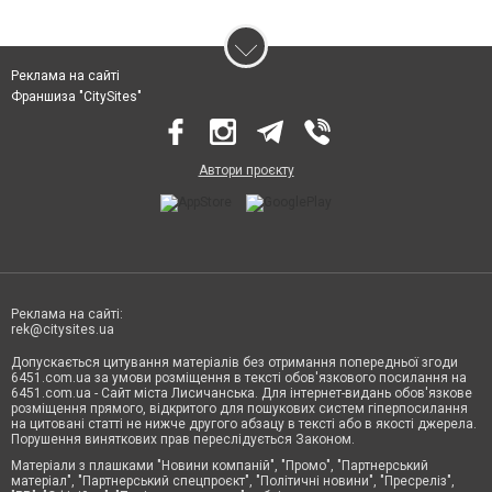
Реклама на сайті
Франшиза "CitySites"
Автори проєкту
Реклама на сайті:
rek@citysites.ua
Допускається цитування матеріалів без отримання попередньої згоди
6451.com.ua за умови розміщення в тексті обов'язкового посилання на
6451.com.ua - Сайт міста Лисичанська. Для інтернет-видань обов'язкове
розміщення прямого, відкритого для пошукових систем гіперпосилання
на цитовані статті не нижче другого абзацу в тексті або в якості джерела.
Порушення виняткових прав переслідується Законом.
Матеріали з плашками "Новини компаній", "Промо", "Партнерський
матеріал", "Партнерський спецпроєкт", "Політичні новини", "Пресреліз",