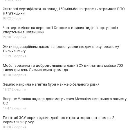
Житлові сертифікати на понад 150 мільйонів гривень отримали ВПО
з Луганщини
08:02,
Вчора
Четверте місце на першості Європи з водних видів спорту посів
спортсмен з Луганщини
22:20,
3 серпня
Жити під аварійним дахом запропонували людям в окупованому
Лисичанську
13:19,
3 серпня
Мобілізованим та добровольцям в лави ЗСУ виплатила майже 700
тисяч гривень Лисичанська громада
09:18,
3 серпня
Землю накрила магнітна буря майже 6-бального рівня
19:37,
2 серпня
Вперше Україна надала допомогу через Механізм цивільного захисту
ЄС
14:47,
2 серпня
Генштаб ЗСУ оприлюднив дані про втрати ворога станом на 2
серпня 2026 року
09:00,
2 серпня