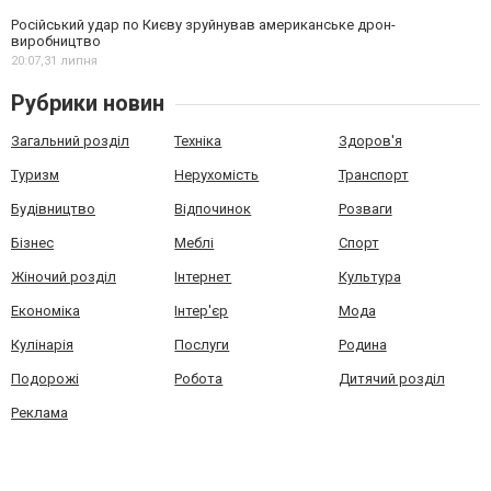
Російський удар по Києву зруйнував американське дрон-
виробництво
20:07,
31 липня
Рубрики новин
Загальний розділ
Техніка
Здоров'я
Туризм
Нерухомість
Транспорт
Будівництво
Відпочинок
Розваги
Бізнес
Меблі
Спорт
Жіночий розділ
Інтернет
Культура
Економіка
Інтер'єр
Мода
Кулінарія
Послуги
Родина
Подорожі
Робота
Дитячий розділ
Реклама