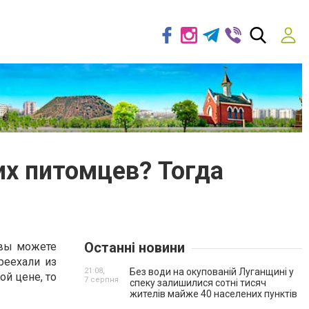
их питомцев? Тогда
Останні новини
е вы можете
реехали из
21:08,
Без води на окупованій Луганщині у
ой цене, то
7 серпня
спеку залишилися сотні тисяч
жителів майже 40 населених пунктів