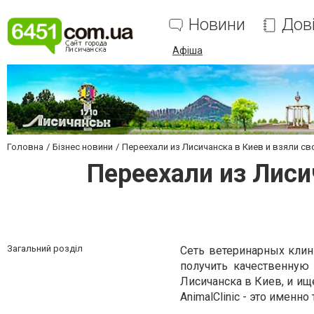
Новини
Дов
Афіша
Головна
Бізнес новини
Переехали из Лисичанска в Киев и взяли св
Переехали из Лиси
Загальний розділ
Сеть ветеринарных клини
получить качественную
Лисичанска в Киев, и ищ
AnimalClinic - это именно