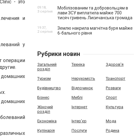
linic - это
09:18,
Мобілізованим та добровольцям в
3 серпня
лави ЗСУ виплатила майже 700
 лечения и
тисяч гривень Лисичанська громада
19:37,
Землю накрила магнітна буря майже
2 серпня
6-бального рівня
олеваний у
Рубрики новин
т операции
Загальний
Техніка
Здоров'я
другие.
розділ
 домашних
Туризм
Нерухомість
Транспорт
Будівництво
Відпочинок
Розваги
ых.
Бізнес
Меблі
Спорт
 домашних
Жіночий
Інтернет
Культура
розділ
аболеваний
Економіка
Інтер'єр
Мода
Кулінарія
Послуги
Родина
различных