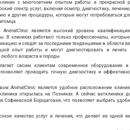
ть клиник с многолетним опытом работы и прекрасной р
кий спектр услуг, включая осмотр, диагностику, лечение
ию и другие процедуры, которые могут потребоваться дл
итомца.
AnimalClinic является высокий уровень квалификаци
ы. В клиниках работают только профессионалы, которые
ацию и следят за последними тенденциями в области ве
шой опыт работы и могут диагностировать и лечить 
 любого возраста и породы.
едлагает своим клиентам современное оборудование и
о позволяет проводить точную диагностику и эффективн
ом AnimalClinic является удобное расположение клини
клиника открылась на Позняках. А сейчас ветклиники д
на Софиевской Борщаговке, что позволяет выбрать удобн
окое качество услуг и лечения, что делает ее одной и