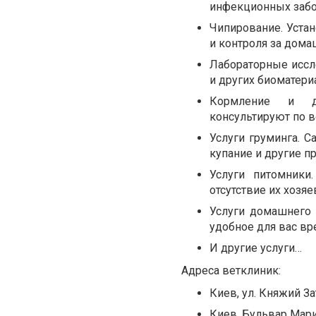
инфекционных забо
Чипирование. Уста
и контроля за дом
Лабораторные иссл
и других биоматер
Кормление и ди
консультируют по 
Услуги груминга. 
купание и другие п
Услуги питомник
отсутствие их хозяе
Услуги домашнего 
удобное для вас вр
И другие услуги…
Адреса ветклиник:
Киев, ул. Княжий Зато
Киев, Бульвар Мари