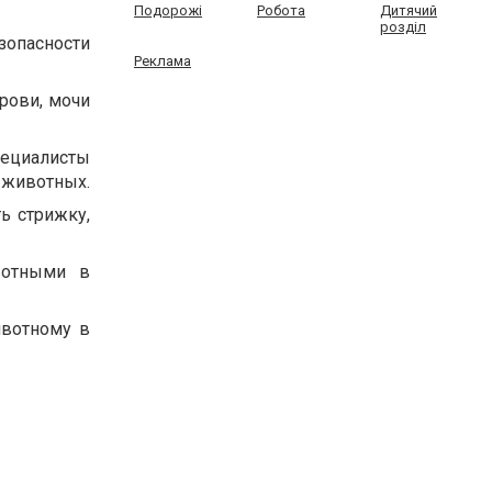
Подорожі
Робота
Дитячий
розділ
зопасности
Реклама
рови, мочи
циалисты
 животных.
ь стрижку,
вотными в
ивотному в