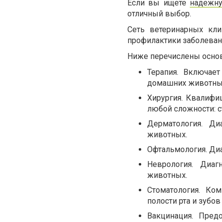
Если вы ищете
надежну
отличный выбор.
Сеть ветеринарных кли
профилактики заболева
Ниже перечислены основ
Терапия. Включает
домашних животны
Хирургия. Квалифи
любой сложности: с
Дерматология. Д
животных.
Офтальмология. Диа
Неврология. Диа
животных.
Стоматология. Ком
полости рта и зубо
Вакцинация. Пред