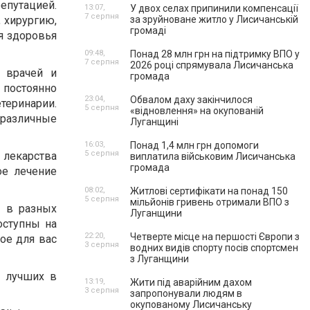
епутацией.
13:07,
У двох селах припинили компенсації
7 серпня
, хирургию,
за зруйноване житло у Лисичанській
громаді
я здоровья
09:48,
Понад 28 млн грн на підтримку ВПО у
7 серпня
2026 році спрямувала Лисичанська
и врачей и
громада
 постоянно
23:04,
Обвалом даху закінчилося
теринарии.
5 серпня
«відновлення» на окупованій
различные
Луганщині
16:03,
Понад 1,4 млн грн допомоги
5 серпня
 лекарства
виплатила військовим Лисичанська
громада
ое лечение
08:02,
Житлові сертифікати на понад 150
5 серпня
мільйонів гривень отримали ВПО з
к в разных
Луганщини
оступны на
22:20,
Четверте місце на першості Європи з
ое для вас
3 серпня
водних видів спорту посів спортсмен
з Луганщини
з лучших в
13:19,
Жити під аварійним дахом
3 серпня
запропонували людям в
окупованому Лисичанську