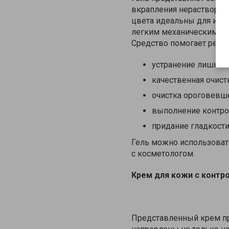
вкрапления нерастворим
цвета идеальны для исп
легким механическим ск
Средство помогает реши
устранение лишнего
качественная очист
очистка ороговевше
выполнение контро
придание гладкости
Гель можно использоват
с косметологом.
Крем для кожи с контр
Представленный крем пр