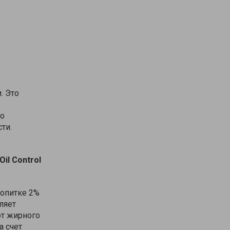
. Это
го
ти.
Oil
Control
ропитке 2%
ляет
от жирного
а счет