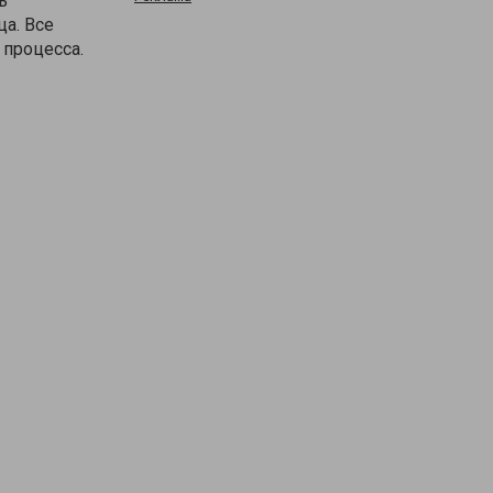
ь
ца. Все
 процесса.