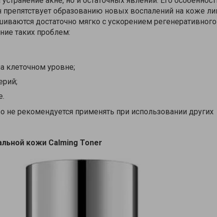
 устранение акне, но и остаточных явлений. Его особенност
он препятствует образованию новых воспалений на коже ли
шиваются достаточно мягко с ускорением регенеративного
ние таких проблем:
а клеточном уровне;
ерий;
е.
о не рекомендуется применять при использовании других
мальной кожи
Calming
Toner