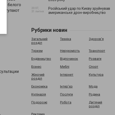
улы белого
20:07,
Російський удар по Києву зруйнував
выступают
31 липня
американське дрон-виробництво
са.
Рубрики новин
Загальний
Техніка
Здоров'я
розділ
Туризм
Нерухомість
Транспорт
Будівництво
Відпочинок
Розваги
Бізнес
Меблі
Спорт
сультации
Жіночий
Інтернет
Культура
розділ
Економіка
Інтер'єр
Мода
Кулінарія
Послуги
Родина
Подорожі
Робота
Дитячий
розділ
Реклама