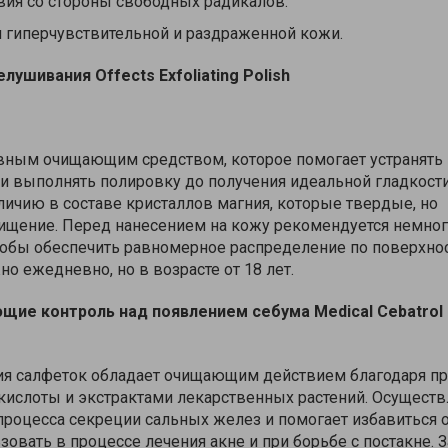
вия со стороны свободных радикалов.
 гиперчувствительной и раздраженной кожи.
елушивания
Offects
Exfoliating
Polish
вным очищающим средством, которое помогает устранять
и выполнять полировку до получения идеальной гладкости
личию в составе кристаллов магния, которые твердые, но
ищение. Перед нанесением на кожу рекомендуется немно
тобы обеспечить равномерное распределение по поверхнос
о ежедневно, но в возрасте от 18 лет.
ющие контроль над появлением себума
Medical
Cebatrol
ия салфеток обладает очищающим действием благодаря п
кислоты и экстрактами лекарственных растений. Осуществ
роцесса секреции сальных желез и помогает избавиться 
овать в процессе лечения акне и при борьбе с постакне. З