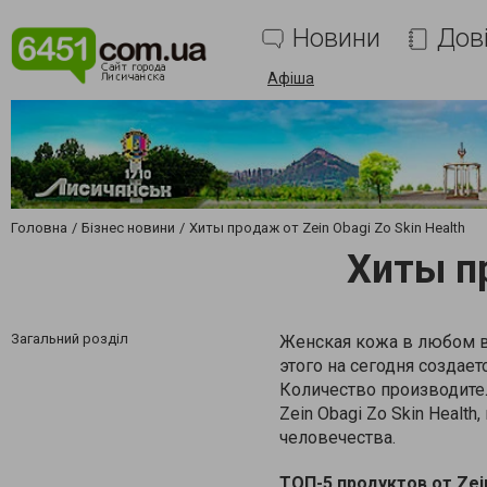
Новини
Дов
Афіша
Головна
Бізнес новини
Хиты продаж от Zein Obagi Zo Skin Health
Хиты пр
Загальний розділ
Женская кожа в любом в
этого на сегодня создае
Количество производител
Zein Obagi Zo Skin Heal
человечества.
ТОП-5 продуктов от
Zei