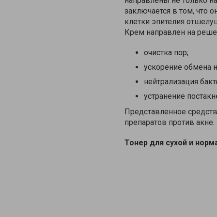
направлены не только на
заключается в том, что 
клетки эпителия отшелу
Крем направлен на реше
очистка пор;
ускорение обмена н
нейтрализация бакт
устранение постакн
Представленное средств
препаратов против акне.
Тонер для сухой и нор