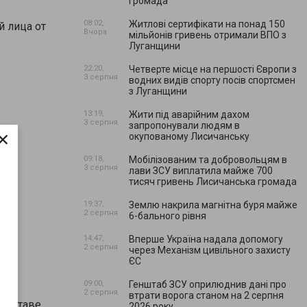
громада
08:02,
Житлові сертифікати на понад 150
й лица от
Вчора
мільйонів гривень отримали ВПО з
Луганщини
22:20,
Четверте місце на першості Європи з
3 серпня
водних видів спорту посів спортсмен
з Луганщини
13:19,
Жити під аварійним дахом
3 серпня
запропонували людям в
×
окупованому Лисичанську
09:18,
Мобілізованим та добровольцям в
3 серпня
лави ЗСУ виплатила майже 700
ds.
тисяч гривень Лисичанська громада
19:37,
Землю накрила магнітна буря майже
2 серпня
6-бального рівня
14:47,
Вперше Україна надала допомогу
2 серпня
через Механізм цивільного захисту
ЄС
09:00,
Генштаб ЗСУ оприлюднив дані про
2 серпня
втрати ворога станом на 2 серпня
 составе
2026 року