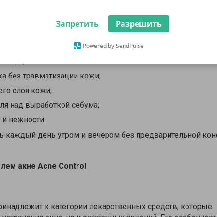
ых белых и растворимых зеленых микрокристаллов. Капс
ользования для комбинированной и жирной кожи, так как 
Запретить
Разрешить
рабом для отшелушивания омертвевших клеток эпидерми
ть такие проблемы:
Powered by SendPulse
 жира;
ка без травматизации кожи;
го слоя кожи;
ля над выработкой себума;
 и нежности.
ь каждый день утром и вечером без предварительной кон
олем акне
Acne
Control
инадлежит к категории лекарственных средств, которые