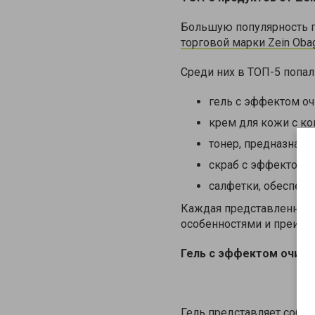
Большую популярность п
торговой марки Zein Obag
Среди них в ТОП-5 попа
гель с эффектом очи
крем для кожи с кон
тонер, предназначе
скраб с эффектом от
салфетки, обеспечив
Каждая представленная
особенностями и преиму
Гель с эффектом очищ
Гель представляет собой