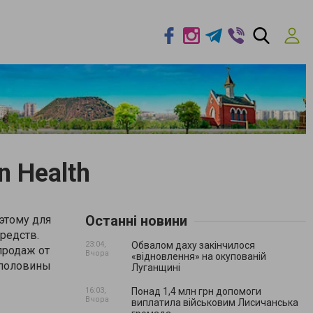
n Health
Останні новини
этому для
редств.
23:04,
Обвалом даху закінчилося
продаж от
Вчора
«відновлення» на окупованій
 половины
Луганщині
16:03,
Понад 1,4 млн грн допомоги
Вчора
виплатила військовим Лисичанська