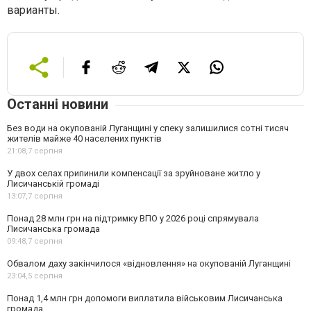
варианты.
Останні новини
Без води на окупованій Луганщині у спеку залишилися сотні тисяч
жителів майже 40 населених пунктів
21:08,
7 серпня
У двох селах припинили компенсації за зруйноване житло у
Лисичанській громаді
13:07,
7 серпня
Понад 28 млн грн на підтримку ВПО у 2026 році спрямувала
Лисичанська громада
09:48,
7 серпня
Обвалом даху закінчилося «відновлення» на окупованій Луганщині
23:04,
5 серпня
Понад 1,4 млн грн допомоги виплатила військовим Лисичанська
громада