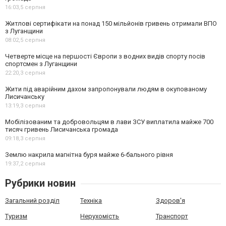
16:03,
5 серпня
Житлові сертифікати на понад 150 мільйонів гривень отримали ВПО
з Луганщини
08:02,
5 серпня
Четверте місце на першості Європи з водних видів спорту посів
спортсмен з Луганщини
22:20,
3 серпня
Жити під аварійним дахом запропонували людям в окупованому
Лисичанську
13:19,
3 серпня
Мобілізованим та добровольцям в лави ЗСУ виплатила майже 700
тисяч гривень Лисичанська громада
09:18,
3 серпня
Землю накрила магнітна буря майже 6-бального рівня
19:37,
2 серпня
Рубрики новин
Загальний розділ
Техніка
Здоров'я
Туризм
Нерухомість
Транспорт