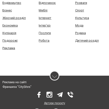
Будівництво
Відпочинок
Розваги
Бізнес
Меблі
Спорт
Жіночий розділ
Інтернет
Культура
Економіка
Інтер'єр
Мода
Кулінарія
Послуги
Родина
Подорожі
Робота
Дитячий розділ
Реклама
Реклама на сайті
Франшиза "CitySites"
Автори проєкту