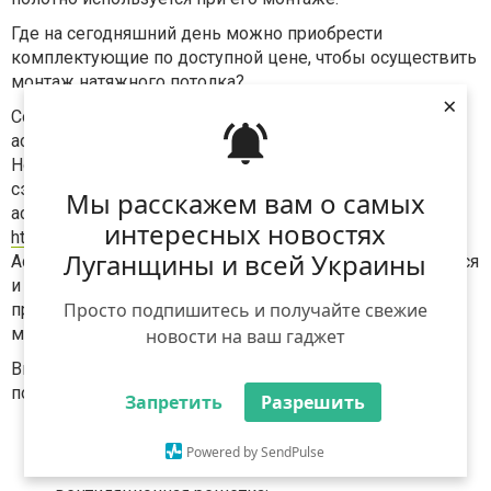
Где на сегодняшний день можно приобрести
комплектующие по доступной цене, чтобы осуществить
монтаж натяжного потолка?
×
Современный рынок предлагает огромный
ассортимент продукции от различных производителей.
Но если вы предпочитаете качество, и при этом хотите
сэкономить, тогда обратите свое внимание на
Мы расскажем вам о самых
ассортимент компании Арт Декор, детали по ссылке
интересных новостях
https://artpotolok.kiev.ua/komplektuyushie/
.
Луганщины и всей Украины
Ассортиментный ряд компании ежедневно расширяется
и дополняется новыми позициями. Вы сможете
Просто подпишитесь и получайте свежие
приобрести все необходимые комплектующие с
минимальными материальными затратами.
новости на ваш гаджет
Виртуальный каталог представлен следующими
позициями:
Запретить
Разрешить
термокольцо;
Powered by SendPulse
термоквадрат;