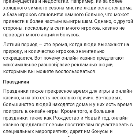
преимущества и недостатки. Например, из-за более
холодного зимнего сезона многие люди остаются дома,
а база игроков становится намного больше, что может
привести к более частым выигрышам. Однако, с другой
стороны, поскольку в сети много игроков, казино не
проводят много акций и бонусов.
Летний период — это время, когда люди выезжают на
природу, и количество игроков значительно
сокращается. Вот почему онлайн-казино предлагают
максимальное разнообразие рекламных акций,
которыми вы можете воспользоваться.
Праздники
Праздники также прекрасное время для игры в онлайн-
казино, и на это есть несколько причин. Во-первых,
большинство людей находятся дома и у них есть время
поиграть в онлайн-игры. Кроме того, в большие
праздники, такие как Рождество и Новый год, онлайн-
казино предлагают своим посетителям поучаствовать в
специальных мероприятиях, дарят им бонусы и