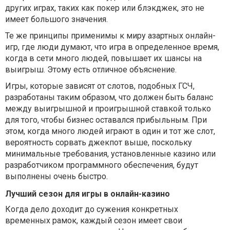
других играх, таких как покер или блэкджек, это не
имеет большого значения.
Те же принципы применимы к миру азартных онлайн-
игр, где люди думают, что игра в определенное время,
когда в сети много людей, повышает их шансы на
выигрыш. Этому есть отличное объяснение.
Игры, которые зависят от слотов, подобных ГСЧ,
разработаны таким образом, что должен быть баланс
между выигрышной и проигрышной ставкой только
для того, чтобы бизнес оставался прибыльным. При
этом, когда много людей играют в один и тот же слот,
вероятность сорвать джекпот выше, поскольку
минимальные требования, установленные казино или
разработчиком программного обеспечения, будут
выполнены очень быстро.
Лучший сезон для игры в онлайн-казино
Когда дело доходит до сужения конкретных
временных рамок, каждый сезон имеет свои