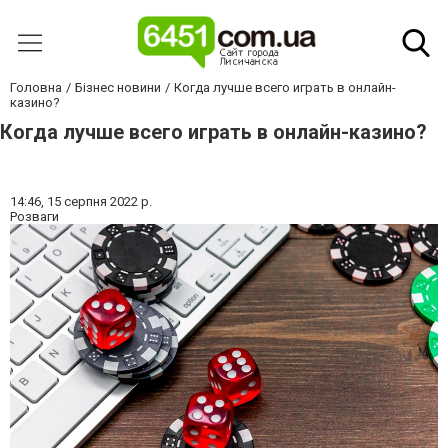
Головна
Бізнес новини
Когда лучше всего играть в онлайн-
казино?
Когда лучше всего играть в онлайн-казино?
14:46,
15 серпня 2022 р.
Розваги