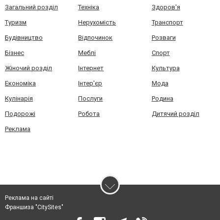
Загальний розділ
Техніка
Здоров'я
Туризм
Нерухомість
Транспорт
Будівництво
Відпочинок
Розваги
Бізнес
Меблі
Спорт
Жіночий розділ
Інтернет
Культура
Економіка
Інтер'єр
Мода
Кулінарія
Послуги
Родина
Подорожі
Робота
Дитячий розділ
Реклама
Реклама на сайті
Франшиза "CitySites"