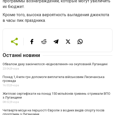
программы вознаграждений, которые могут увеличить
их бюджет.
Кроме того, высока вероятность выпадения джекпота
в часы пик праздника.
Останні новини
Обвалом даху закінчилося «відновлення» на окупованій Луганщині
23:04,
Вчора
Понад 1,4 млн грн допомоги виплатила військовим Лисичанська
громада
16:03,
Вчора
Житлові сертифікати на понад 150 мільйонів гривень отримали ВПО
з Луганщини
08:02,
Вчора
Четверте місце на першості Європи з водних видів спорту посів
спортсмен з Луганщини