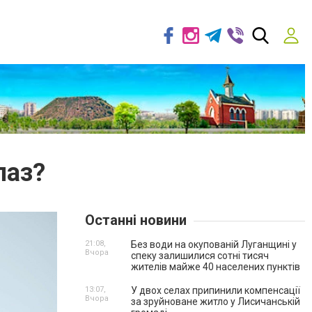
лаз?
Останні новини
21:08,
Без води на окупованій Луганщині у
Вчора
спеку залишилися сотні тисяч
жителів майже 40 населених пунктів
13:07,
У двох селах припинили компенсації
Вчора
за зруйноване житло у Лисичанській