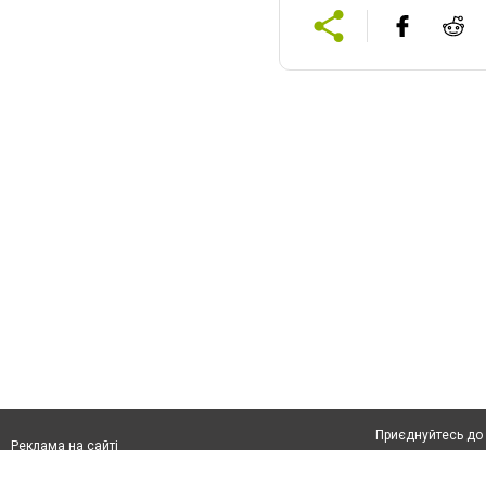
Приєднуйтесь до 
Реклама на сайті
Франшиза "CitySites"
Автори проєкту