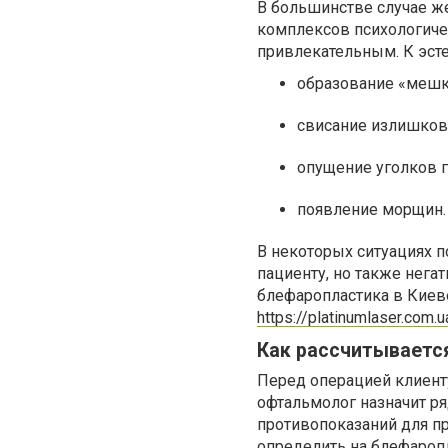
В большинстве случае ж
комплексов психологичес
привлекательным. К эст
образование «мешк
свисание излишков 
опущение уголков г
появление морщин.
В некоторых ситуациях п
пациенту, но также нега
блефаропластика в Киев
https://platinumlaser.com.u
Как рассчитываетс
Перед операцией клиенту
офтальмолог назначит ря
противопоказаний для п
определить на блефароп