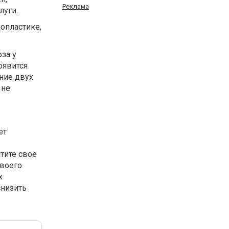
Реклама
луги.
ропластике,
за у
оявится
ение двух
 не
ет
тите свое
своего
х
снизить