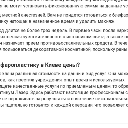
 не могут установить фиксированную сумма на данные ус
 местной анестезией. Вам не придется готовиться к блефа
нику натощак в назначенное время и удалить макияж.
 длится не более трех недель. В первые часы после нарко
ышенная чувствительность к источникам света, а также п
рач назначает прием противовоспалительных средств. В теч
я пользоваться декоративной косметикой, поскольку раны
ефаропластику в Киеве цены?
овлена различная стоимость на данный вид услуг. Она мож
ров, как престиж учреждения, опыт врача и используемых
ищете качественные услуги по приемлемым ценам, то обра
атинум Лазер. Здесь работают настоящие профессионалы 
е не переживать за результаты и появление нежелательны
ы тщательно готовятся к каждой операции, что позволяет 