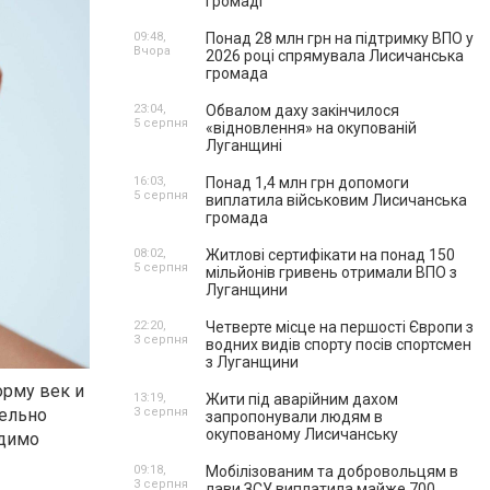
громаді
09:48,
Понад 28 млн грн на підтримку ВПО у
Вчора
2026 році спрямувала Лисичанська
громада
23:04,
Обвалом даху закінчилося
5 серпня
«відновлення» на окупованій
Луганщині
16:03,
Понад 1,4 млн грн допомоги
5 серпня
виплатила військовим Лисичанська
громада
08:02,
Житлові сертифікати на понад 150
5 серпня
мільйонів гривень отримали ВПО з
Луганщини
22:20,
Четверте місце на першості Європи з
3 серпня
водних видів спорту посів спортсмен
з Луганщини
орму век и
13:19,
Жити під аварійним дахом
тельно
3 серпня
запропонували людям в
окупованому Лисичанську
одимо
09:18,
Мобілізованим та добровольцям в
3 серпня
лави ЗСУ виплатила майже 700