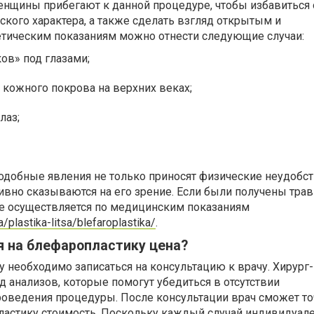
енщины прибегают к данной процедуре, чтобы избавиться 
кого характера, а также сделать взгляд открытым и
етическим показаниям можно отнести следующие случаи:
ов» под глазами;
кожного покрова на верхних веках;
лаз;
одобные явления не только приносят физические неудобс
тивно сказываются на его зрение. Если были получены трав
е осуществляется по медицинским показаниям
a/plastika-litsa/blefaroplastika/
.
я на блефаропластику цена?
 необходимо записаться на консультацию к врачу. Хирург-
д анализов, которые помогут убедиться в отсутствии
роведения процедуры. После консультации врач сможет то
ластику стоимость. Поскольку каждый случай индивидуале