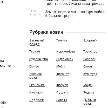
от
тисяч гривень Лисичанська громада
19:37,
Землю накрила магнітна буря майже
2 серпня
6-бального рівня
Рубрики новин
Загальний
Техніка
Здоров'я
розділ
Туризм
Нерухомість
Транспорт
Будівництво
Відпочинок
Розваги
тва
мы, то
Бізнес
Меблі
Спорт
Жіночий
Інтернет
Культура
розділ
Економіка
Інтер'єр
Мода
Кулінарія
Послуги
Родина
Подорожі
Робота
Дитячий
чно
розділ
н,