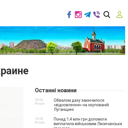
краине
Останні новини
23:04,
Обвалом даху закінчилося
Вчора
«відновлення» на окупованій
Луганщині
16:03,
Понад 1,4 млн грн допомоги
Вчора
виплатила військовим Лисичанська