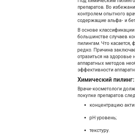
Под химическим пилинг
препаратов. Во избежан
контролем опытного вра
содержащие альфа- и бе
В основе классификации 
большинстве случаев ко
пилингам. Что касается,
редко. Причина заключае
отразиться на здоровье 
аппаратных методов необ
эффективности аппаратн
Химический пилинг:
Врачи-косметологи долж
покупке препаратов сле
концентрацию акти
pH уровень;
текстуру.