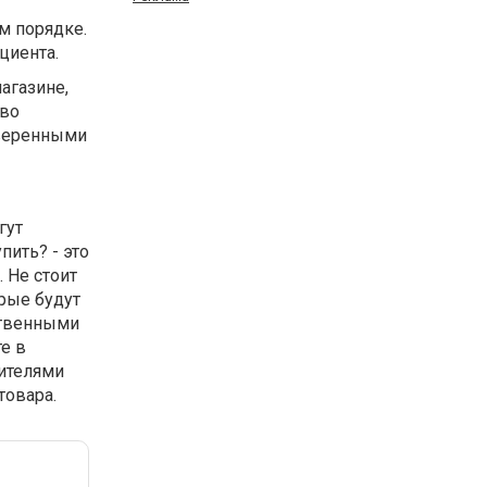
м порядке.
циента.
агазине,
тво
оверенными
гут
пить? - это
 Не стоит
орые будут
ственными
е в
дителями
товара.