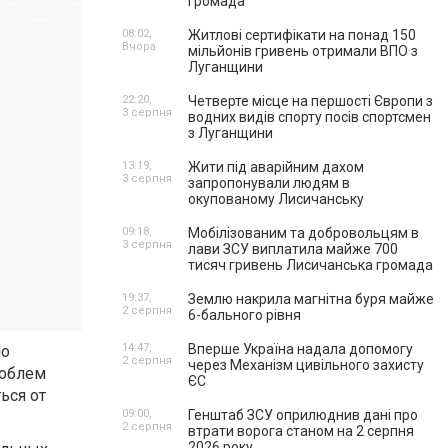
громада
08:02,
Житлові сертифікати на понад 150
Вчора
мільйонів гривень отримали ВПО з
Луганщини
22:20,
Четверте місце на першості Європи з
3 серпня
водних видів спорту посів спортсмен
з Луганщини
13:19,
Жити під аварійним дахом
3 серпня
запропонували людям в
окупованому Лисичанську
09:18,
Мобілізованим та добровольцям в
3 серпня
лави ЗСУ виплатила майже 700
тисяч гривень Лисичанська громада
19:37,
Землю накрила магнітна буря майже
2 серпня
6-бального рівня
14:47,
Вперше Україна надала допомогу
но
2 серпня
через Механізм цивільного захисту
роблем
ЄС
ься от
09:00,
Генштаб ЗСУ оприлюднив дані про
2 серпня
втрати ворога станом на 2 серпня
2026 року