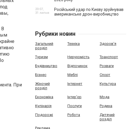
альных
 под
20:07,
Російський удар по Києву зруйнував
авы,
31 липня
американське дрон-виробництво
 В
Рубрики новин
ным
 крайне
Загальний
Техніка
Здоров'я
ативно
розділ
витию
Туризм
Нерухомість
Транспорт
По
Будівництво
Відпочинок
Розваги
Бізнес
Меблі
Спорт
Жіночий
Інтернет
Культура
иента. При
розділ
Економіка
Інтер'єр
Мода
Кулінарія
Послуги
Родина
Подорожі
Робота
Дитячий
розділ
Реклама