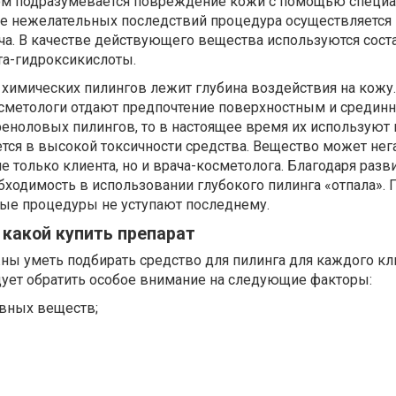
ом подразумевается повреждение кожи с помощью специ
ие нежелательных последствий процедура осуществляется
ча. В качестве действующего вещества используются сост
та-гидроксикислоты.
химических пилингов лежит глубина воздействия на кожу.
сметологи отдают предпочтение поверхностным и средин
 феноловых пилингов, то в настоящее время их используют
тся в высокой токсичности средства. Вещество может нег
не только клиента, но и врача-косметолога. Благодаря раз
ходимость в использовании глубокого пилинга «отпала». 
ые процедуры не уступают последнему.
 какой купить препарат
ны уметь подбирать средство для пилинга для каждого кл
дует обратить особое внимание на следующие факторы:
вных веществ;