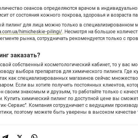
количество сеансов определяются врачом в индивидуально
исит от состояния кожного покрова, здоровья и возраста па
й пилинг для лица можно только в специализированном м
a.com.ua/himicheskie-pilingi/
. Несмотря на большое количес
егменте рынка, сотрудничать рекомендуется только с пр
инг заказать?
свой собственный косметологический кабинет, то у вас мо
оводу выбора препаратов для химического пилинга. Где ку
так как специализированных магазинов сейчас множество.
аром. Если вы хотите получить постоянных клиентов, кот
н своим знакомым и друзьям, то работайте только с каче
. Купить химический пилинг по доступной цене вы сможет
етик-Сервис". Компания сотрудничает с ведущими произво
тики, поэтому можете быть уверены в высоком качестве 