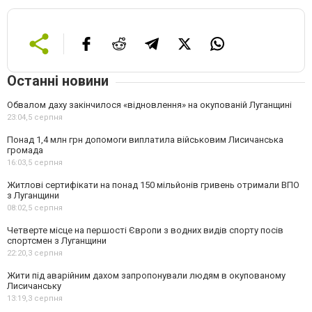
Останні новини
Обвалом даху закінчилося «відновлення» на окупованій Луганщині
23:04,
5 серпня
Понад 1,4 млн грн допомоги виплатила військовим Лисичанська
громада
16:03,
5 серпня
Житлові сертифікати на понад 150 мільйонів гривень отримали ВПО
з Луганщини
08:02,
5 серпня
Четверте місце на першості Європи з водних видів спорту посів
спортсмен з Луганщини
22:20,
3 серпня
Жити під аварійним дахом запропонували людям в окупованому
Лисичанську
13:19,
3 серпня