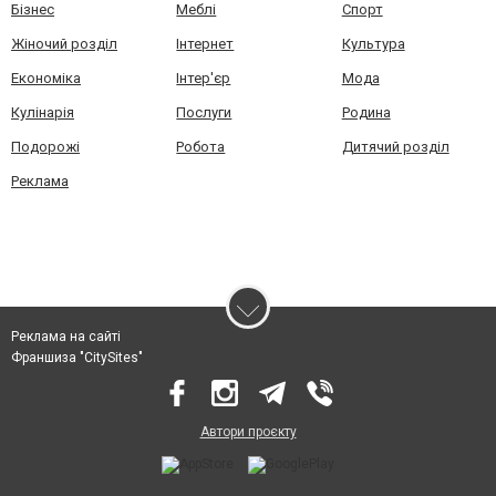
Бізнес
Меблі
Спорт
Жіночий розділ
Інтернет
Культура
Економіка
Інтер'єр
Мода
Кулінарія
Послуги
Родина
Подорожі
Робота
Дитячий розділ
Реклама
Реклама на сайті
Франшиза "CitySites"
Автори проєкту