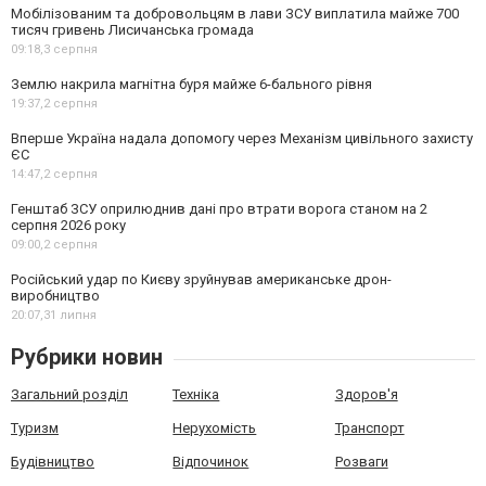
Мобілізованим та добровольцям в лави ЗСУ виплатила майже 700
тисяч гривень Лисичанська громада
09:18,
3 серпня
Землю накрила магнітна буря майже 6-бального рівня
19:37,
2 серпня
Вперше Україна надала допомогу через Механізм цивільного захисту
ЄС
14:47,
2 серпня
Генштаб ЗСУ оприлюднив дані про втрати ворога станом на 2
серпня 2026 року
09:00,
2 серпня
Російський удар по Києву зруйнував американське дрон-
виробництво
20:07,
31 липня
Рубрики новин
Загальний розділ
Техніка
Здоров'я
Туризм
Нерухомість
Транспорт
Будівництво
Відпочинок
Розваги