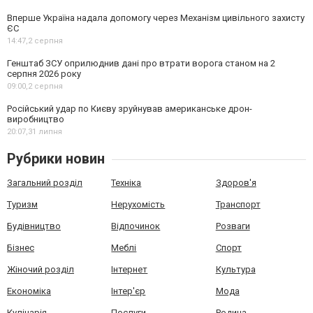
Вперше Україна надала допомогу через Механізм цивільного захисту
ЄС
14:47,
2 серпня
Генштаб ЗСУ оприлюднив дані про втрати ворога станом на 2
серпня 2026 року
09:00,
2 серпня
Російський удар по Києву зруйнував американське дрон-
виробництво
20:07,
31 липня
Рубрики новин
Загальний розділ
Техніка
Здоров'я
Туризм
Нерухомість
Транспорт
Будівництво
Відпочинок
Розваги
Бізнес
Меблі
Спорт
Жіночий розділ
Інтернет
Культура
Економіка
Інтер'єр
Мода
Кулінарія
Послуги
Родина