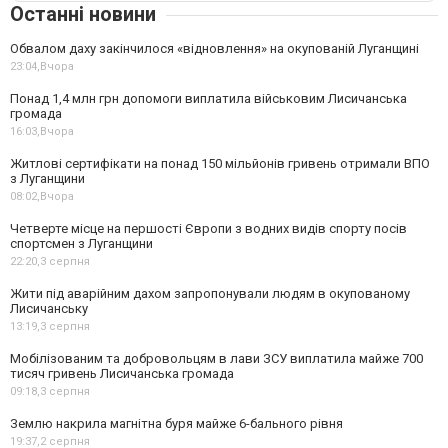
Останні новини
Обвалом даху закінчилося «відновлення» на окупованій Луганщині
23:04,
Вчора
Понад 1,4 млн грн допомоги виплатила військовим Лисичанська
громада
16:03,
Вчора
Житлові сертифікати на понад 150 мільйонів гривень отримали ВПО
з Луганщини
08:02,
Вчора
Четверте місце на першості Європи з водних видів спорту посів
спортсмен з Луганщини
22:20,
3 серпня
Жити під аварійним дахом запропонували людям в окупованому
Лисичанську
13:19,
3 серпня
Мобілізованим та добровольцям в лави ЗСУ виплатила майже 700
тисяч гривень Лисичанська громада
09:18,
3 серпня
Землю накрила магнітна буря майже 6-бального рівня
19:37,
2 серпня