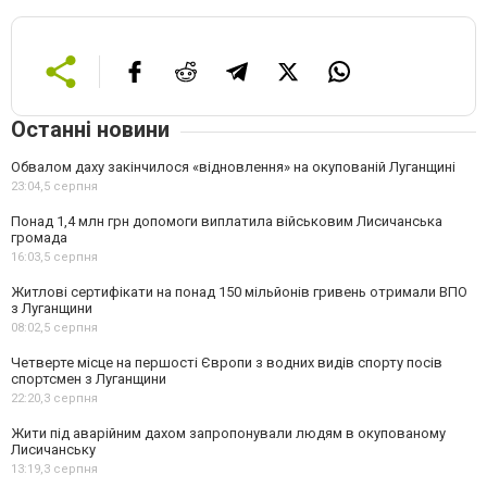
Останні новини
Обвалом даху закінчилося «відновлення» на окупованій Луганщині
23:04,
5 серпня
Понад 1,4 млн грн допомоги виплатила військовим Лисичанська
громада
16:03,
5 серпня
Житлові сертифікати на понад 150 мільйонів гривень отримали ВПО
з Луганщини
08:02,
5 серпня
Четверте місце на першості Європи з водних видів спорту посів
спортсмен з Луганщини
22:20,
3 серпня
Жити під аварійним дахом запропонували людям в окупованому
Лисичанську
13:19,
3 серпня