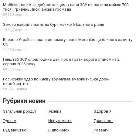
Мобілізованим та добровольцям в лави ЗСУ виплатила майже 700
тисяч гривень Лисичанська громада
09:18,
3 серпня
Землю накрила магнітна буря майже 6-бального рівня
19:37,
2 серпня
Вперше Україна надала допомогу через Механізм цивільного захисту
ЄС
14:47,
2 серпня
Генштаб ЗСУ оприлюднив дані про втрати ворога станом на 2
серпня 2026 року
09:00,
2 серпня
Російський удар по Києву зруйнував американське дрон-
виробництво
20:07,
31 липня
Рубрики новин
Загальний розділ
Техніка
Здоров'я
Туризм
Нерухомість
Транспорт
Будівництво
Відпочинок
Розваги