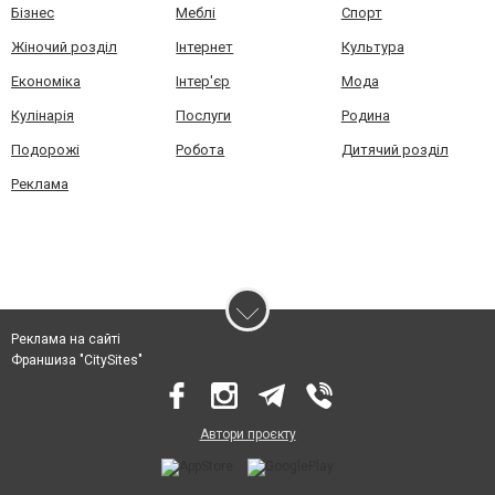
Бізнес
Меблі
Спорт
Жіночий розділ
Інтернет
Культура
Економіка
Інтер'єр
Мода
Кулінарія
Послуги
Родина
Подорожі
Робота
Дитячий розділ
Реклама
Реклама на сайті
Франшиза "CitySites"
Автори проєкту