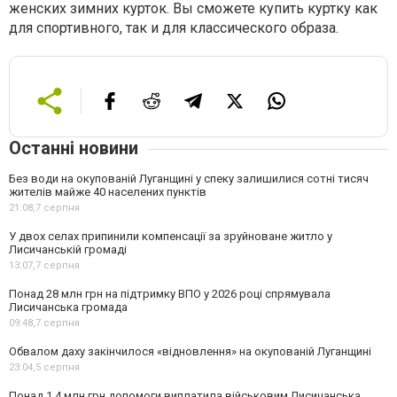
женских зимних курток. Вы сможете купить куртку как
для спортивного, так и для классического образа.
Останні новини
Без води на окупованій Луганщині у спеку залишилися сотні тисяч
жителів майже 40 населених пунктів
21:08,
7 серпня
У двох селах припинили компенсації за зруйноване житло у
Лисичанській громаді
13:07,
7 серпня
Понад 28 млн грн на підтримку ВПО у 2026 році спрямувала
Лисичанська громада
09:48,
7 серпня
Обвалом даху закінчилося «відновлення» на окупованій Луганщині
23:04,
5 серпня
Понад 1,4 млн грн допомоги виплатила військовим Лисичанська