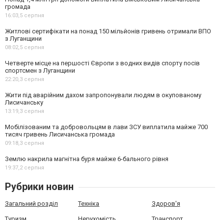
громада
16:03,
5 серпня
Житлові сертифікати на понад 150 мільйонів гривень отримали ВПО
з Луганщини
08:02,
5 серпня
Четверте місце на першості Європи з водних видів спорту посів
спортсмен з Луганщини
22:20,
3 серпня
Жити під аварійним дахом запропонували людям в окупованому
Лисичанську
13:19,
3 серпня
Мобілізованим та добровольцям в лави ЗСУ виплатила майже 700
тисяч гривень Лисичанська громада
09:18,
3 серпня
Землю накрила магнітна буря майже 6-бального рівня
19:37,
2 серпня
Рубрики новин
Загальний розділ
Техніка
Здоров'я
Туризм
Нерухомість
Транспорт