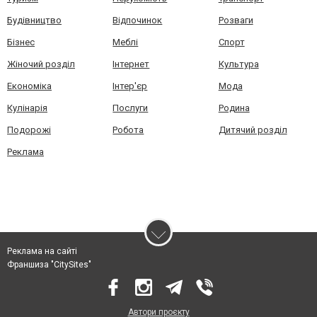
Будівництво
Відпочинок
Розваги
Бізнес
Меблі
Спорт
Жіночий розділ
Інтернет
Культура
Економіка
Інтер'єр
Мода
Кулінарія
Послуги
Родина
Подорожі
Робота
Дитячий розділ
Реклама
Реклама на сайті
Франшиза "CitySites"
Автори проєкту