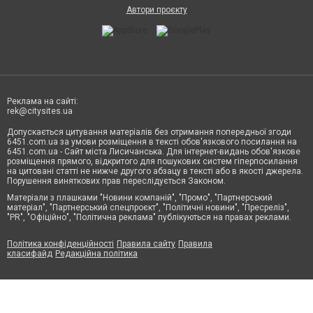
Автори проєкту
Реклама на сайті:
rek@citysites.ua
Допускається цитування матеріалів без отримання попередньої згоди
6451.com.ua за умови розміщення в тексті обов'язкового посилання на
6451.com.ua - Сайт міста Лисичанська. Для інтернет-видань обов'язкове
розміщення прямого, відкритого для пошукових систем гіперпосилання
на цитовані статті не нижче другого абзацу в тексті або в якості джерела.
Порушення виняткових прав переслідується Законом.
Матеріали з плашками "Новини компаній", "Промо", "Партнерський
матеріал", "Партнерський спецпроєкт", "Політичні новини", "Пресреліз",
"PR", "Офіційно", "Політична реклама" публікуються на правах реклами.
Політика конфіденційності
Правила сайту
Правила
класифайд
Редакційна політика