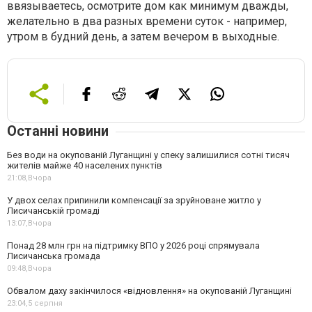
ввязываетесь, осмотрите дом как минимум дважды,
желательно в два разных времени суток - например,
утром в будний день, а затем вечером в выходные.
Останні новини
Без води на окупованій Луганщині у спеку залишилися сотні тисяч
жителів майже 40 населених пунктів
21:08,
Вчора
У двох селах припинили компенсації за зруйноване житло у
Лисичанській громаді
13:07,
Вчора
Понад 28 млн грн на підтримку ВПО у 2026 році спрямувала
Лисичанська громада
09:48,
Вчора
Обвалом даху закінчилося «відновлення» на окупованій Луганщині
23:04,
5 серпня