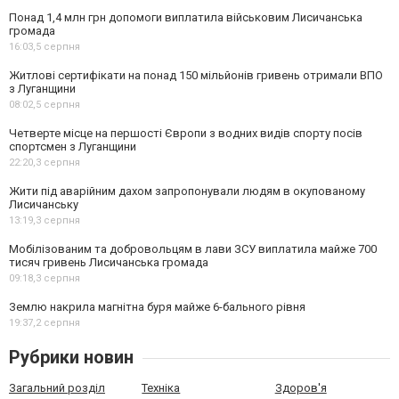
Понад 1,4 млн грн допомоги виплатила військовим Лисичанська
громада
16:03,
5 серпня
Житлові сертифікати на понад 150 мільйонів гривень отримали ВПО
з Луганщини
08:02,
5 серпня
Четверте місце на першості Європи з водних видів спорту посів
спортсмен з Луганщини
22:20,
3 серпня
Жити під аварійним дахом запропонували людям в окупованому
Лисичанську
13:19,
3 серпня
Мобілізованим та добровольцям в лави ЗСУ виплатила майже 700
тисяч гривень Лисичанська громада
09:18,
3 серпня
Землю накрила магнітна буря майже 6-бального рівня
19:37,
2 серпня
Рубрики новин
Загальний розділ
Техніка
Здоров'я