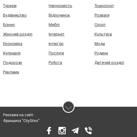
Туризм
Нерухомість
Транспорт
Будівництво
Відпочинок
Розваги
Бізнес
Меблі
Спорт
Жіночий розділ
Інтернет
Культура
Економіка
Інтер'єр
Мода
Кулінарія
Послуги
Родина
Подорожі
Робота
Дитячий розділ
Реклама
Реклама на сайті
Франшиза "CitySites"