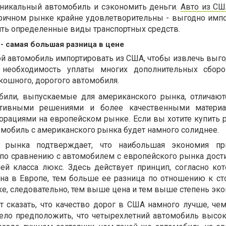
уникальный автомобиль и сэкономить деньги.
Авто из СШ
ричном рынке крайне удовлетворительны - выгодно импо
ть определенные виды транспортных средств.
 самая большая разница в цене
ой автомобиль импортировать из США, чтобы извлечь выго
 необходимость уплаты многих дополнительных сборо
кошного, дорогого автомобиля.
били, выпускаемые для американского рынка, отличают
ктивными решениями и более качественными материа
рациями на европейском рынке. Если вы хотите купить
омобиль с американского рынка будет намного солиднее.
з рынка подтверждает, что наибольшая экономия пр
по сравнению с автомобилем с европейского рынка дости
ей класса люкс. Здесь действует принцип, согласно ко
а в Европе, тем больше ее разница по отношению к ст
е, следовательно, тем выше цена и тем выше степень эко
т сказать, что качество дорог в США намного лучше, чем
ло предположить, что четырехлетний автомобиль высок