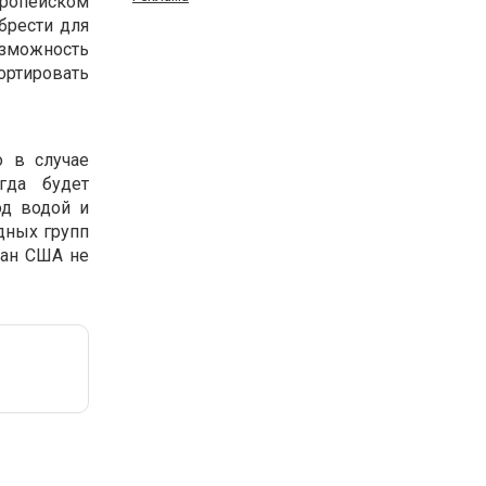
вропейском
брести для
озможность
ортировать
 в случае
гда будет
од водой и
дных групп
дан США не