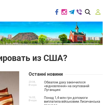
ировать из США?
Останні новини
23:04,
Обвалом даху закінчилося
Вчора
«відновлення» на окупованій
Луганщині
16:03,
Понад 1,4 млн грн допомоги
Вчора
виплатила військовим Лисичанська