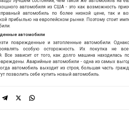
раздо лучшем состоянии, чем такой же автомобиль на е
кошного автомобиля из США - это как возможность прио
справный автомобиль по более низкой цене, так и в
окой прибылью на европейском рынке. Поэтому стоит имп
били.
денные автомобили
езти поврежденные и затопленные автомобили. Однако
роявлять особую осторожность. Их покупка не все
. Все зависит от того, как долго машина находилась п
овреждены. Аварийные автомобили - одна из самых выго
Когда автомобиль выходит из строя, большая часть граж
огут позволить себе купить новый автомобиль.