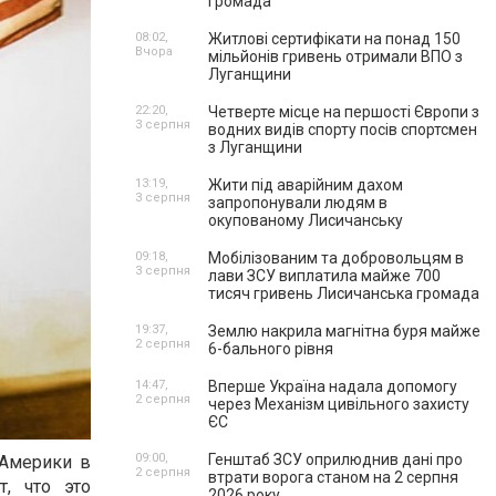
громада
08:02,
Житлові сертифікати на понад 150
Вчора
мільйонів гривень отримали ВПО з
Луганщини
22:20,
Четверте місце на першості Європи з
3 серпня
водних видів спорту посів спортсмен
з Луганщини
13:19,
Жити під аварійним дахом
3 серпня
запропонували людям в
окупованому Лисичанську
09:18,
Мобілізованим та добровольцям в
3 серпня
лави ЗСУ виплатила майже 700
тисяч гривень Лисичанська громада
19:37,
Землю накрила магнітна буря майже
2 серпня
6-бального рівня
14:47,
Вперше Україна надала допомогу
2 серпня
через Механізм цивільного захисту
ЄС
09:00,
Генштаб ЗСУ оприлюднив дані про
 Америки в
2 серпня
втрати ворога станом на 2 серпня
т, что это
2026 року