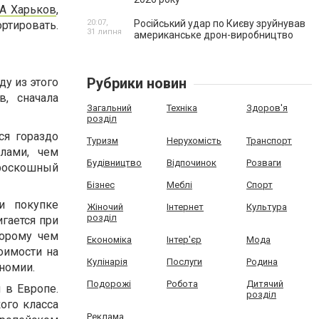
А Харьков
,
20:07,
Російський удар по Києву зруйнував
ртировать.
31 липня
американське дрон-виробництво
Рубрики новин
ду из этого
в, сначала
Загальний
Техніка
Здоров'я
розділ
ся гораздо
Туризм
Нерухомість
Транспорт
лами, чем
Будівництво
Відпочинок
Розваги
 роскошный
Бізнес
Меблі
Спорт
и покупке
Жіночий
Інтернет
Культура
розділ
гается при
торому чем
Економіка
Інтер'єр
Мода
оимости на
Кулінарія
Послуги
Родина
номии.
Подорожі
Робота
Дитячий
 в Европе.
розділ
ого класса
Реклама