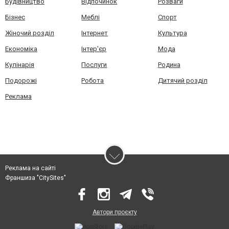
Будівництво
Відпочинок
Розваги
Бізнес
Меблі
Спорт
Жіночий розділ
Інтернет
Культура
Економіка
Інтер'єр
Мода
Кулінарія
Послуги
Родина
Подорожі
Робота
Дитячий розділ
Реклама
Реклама на сайті
Франшиза "CitySites"
Автори проєкту