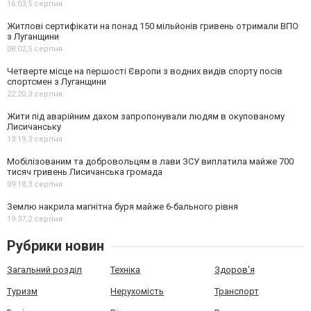
16:03,
5 серпня
Житлові сертифікати на понад 150 мільйонів гривень отримали ВПО
з Луганщини
08:02,
5 серпня
Четверте місце на першості Європи з водних видів спорту посів
спортсмен з Луганщини
22:20,
3 серпня
Жити під аварійним дахом запропонували людям в окупованому
Лисичанську
13:19,
3 серпня
Мобілізованим та добровольцям в лави ЗСУ виплатила майже 700
тисяч гривень Лисичанська громада
09:18,
3 серпня
Землю накрила магнітна буря майже 6-бального рівня
19:37,
2 серпня
Рубрики новин
Загальний розділ
Техніка
Здоров'я
Туризм
Нерухомість
Транспорт