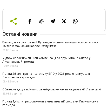
Останні новини
Без води на окупованій Луганщині у спеку залишилися сотні тисяч
жителів майже 40 населених пунктів
21:08,
Вчора
У двох селах припинили компенсації за зруйноване житло у
Лисичанській громаді
13:07,
Вчора
Понад 28 млн грн на підтримку ВПО у 2026 році спрямувала
Лисичанська громада
09:48,
Вчора
Обвалом даху закінчилося «відновлення» на окупованій Луганщині
23:04,
5 серпня
Понад 1,4 млн грн допомоги виплатила військовим Лисичанська
громада