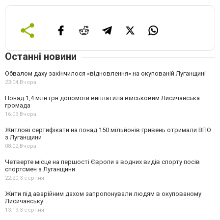
Останні новини
Обвалом даху закінчилося «відновлення» на окупованій Луганщині
23:04,
Вчора
Понад 1,4 млн грн допомоги виплатила військовим Лисичанська
громада
16:03,
Вчора
Житлові сертифікати на понад 150 мільйонів гривень отримали ВПО
з Луганщини
08:02,
Вчора
Четверте місце на першості Європи з водних видів спорту посів
спортсмен з Луганщини
22:20,
3 серпня
Жити під аварійним дахом запропонували людям в окупованому
Лисичанську
13:19,
3 серпня