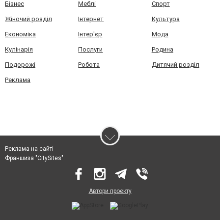
Бізнес
Меблі
Спорт
Жіночий розділ
Інтернет
Культура
Економіка
Інтер'єр
Мода
Кулінарія
Послуги
Родина
Подорожі
Робота
Дитячий розділ
Реклама
Реклама на сайті
Франшиза "CitySites"
Автори проєкту