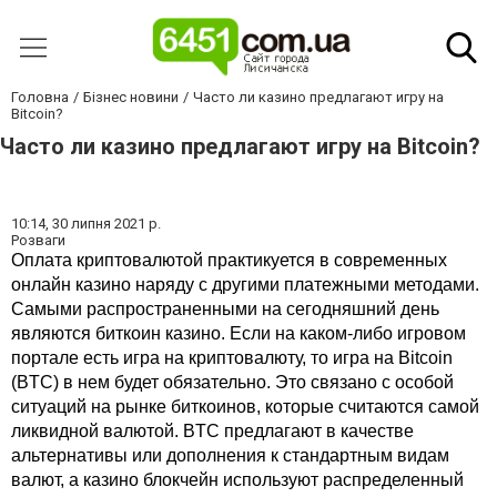
Головна
Бізнес новини
Часто ли казино предлагают игру на
Bitcoin?
Часто ли казино предлагают игру на Bitcoin?
10:14,
30 липня 2021 р.
Розваги
Оплата криптовалютой практикуется в современных
онлайн казино наряду с другими платежными методами.
Самыми распространенными на сегодняшний день
являются
биткоин казино
. Если на каком-либо игровом
портале есть игра на криптовалюту, то игра на Bitcoin
(BTC) в нем будет обязательно. Это связано с особой
ситуаций на рынке биткоинов, которые считаются самой
ликвидной валютой. BTC предлагают в качестве
альтернативы или дополнения к стандартным видам
валют, а казино блокчейн используют распределенный