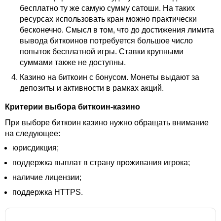
бесплатно ту же самую сумму сатоши. На таких
ресурсах использовать кран можно практически
бесконечно. Смысл в том, что до достижения лимита
вывода биткоинов потребуется большое число
попыток бесплатной игры. Ставки крупными
суммами также не доступны.
Казино на биткоин с бонусом. Монеты выдают за
депозиты и активности в рамках акций.
Критерии выбора биткоин-казино
При выборе биткоин казино нужно обращать внимание
на следующее:
юрисдикция;
поддержка выплат в страну проживания игрока;
наличие лицензии;
поддержка HTTPS.