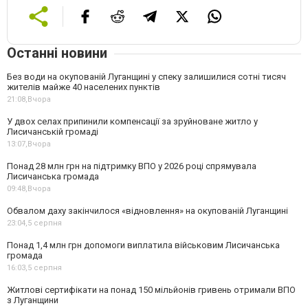
Останні новини
Без води на окупованій Луганщині у спеку залишилися сотні тисяч
жителів майже 40 населених пунктів
21:08,
Вчора
У двох селах припинили компенсації за зруйноване житло у
Лисичанській громаді
13:07,
Вчора
Понад 28 млн грн на підтримку ВПО у 2026 році спрямувала
Лисичанська громада
09:48,
Вчора
Обвалом даху закінчилося «відновлення» на окупованій Луганщині
23:04,
5 серпня
Понад 1,4 млн грн допомоги виплатила військовим Лисичанська
громада
16:03,
5 серпня
Житлові сертифікати на понад 150 мільйонів гривень отримали ВПО
з Луганщини