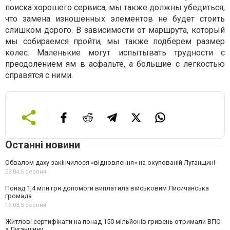
поиска хорошего сервиса, мы также должны убедиться,
что замена изношенных элементов не будет стоить
слишком дорого. В зависимости от маршрута, который
мы собираемся пройти, мы также подберем размер
колес. Маленькие могут испытывать трудности с
преодолением ям в асфальте, а большие с легкостью
справятся с ними.
Останні новини
Обвалом даху закінчилося «відновлення» на окупованій Луганщині
23:04,
5 серпня
Понад 1,4 млн грн допомоги виплатила військовим Лисичанська
громада
16:03,
5 серпня
Житлові сертифікати на понад 150 мільйонів гривень отримали ВПО
з Луганщини