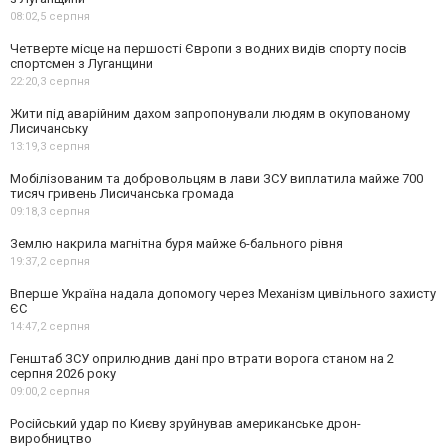
08:02,
5 серпня
Четверте місце на першості Європи з водних видів спорту посів
спортсмен з Луганщини
22:20,
3 серпня
Жити під аварійним дахом запропонували людям в окупованому
Лисичанську
13:19,
3 серпня
Мобілізованим та добровольцям в лави ЗСУ виплатила майже 700
тисяч гривень Лисичанська громада
09:18,
3 серпня
Землю накрила магнітна буря майже 6-бального рівня
19:37,
2 серпня
Вперше Україна надала допомогу через Механізм цивільного захисту
ЄС
14:47,
2 серпня
Генштаб ЗСУ оприлюднив дані про втрати ворога станом на 2
серпня 2026 року
09:00,
2 серпня
Російський удар по Києву зруйнував американське дрон-
виробництво