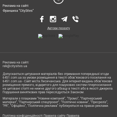
Реклама на сайті
Франшиза "CitySites"
Автори проєкту
Реклама на сайті:
rek@citysites.ua
Допускається цитування матеріалів без отримання попередньої згоди
6451.com.ua за умови розміщення в тексті обов'язкового посилання на
6451.com.ua - Сайт міста Лисичанська. Для інтернет-видань обов'язкове
розміщення прямого, відкритого для пошукових систем гіперпосилання
на цитовані статті не нижче другого абзацу в тексті або в якості джерела.
Порушення виняткових прав переслідується Законом.
Матеріали з плашками "Новини компаній", "Промо", "Партнерський
матеріал", "Партнерський спецпроєкт", "Політичні новини", "Пресреліз",
"PR", "Офіційно", "Політична реклама" публікуються на правах реклами.
Політика конфіденційності
Правила сайту
Правила