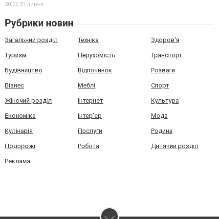
20:07,
31 липня
Рубрики новин
Загальний розділ
Техніка
Здоров'я
Туризм
Нерухомість
Транспорт
Будівництво
Відпочинок
Розваги
Бізнес
Меблі
Спорт
Жіночий розділ
Інтернет
Культура
Економіка
Інтер'єр
Мода
Кулінарія
Послуги
Родина
Подорожі
Робота
Дитячий розділ
Реклама