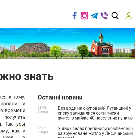
ужно знать
Останні новини
ся к тому,
бородой и
21:08,
Без води на окупованій Луганщині у
го времени
Вчора
спеку залишилися сотні тисяч
 получить
жителів майже 40 населених пунктів
. Так,
усы
13:07,
У двох селах припинили компенсації
рму, как и
Вчора
за зруйноване житло у Лисичанській
й уход в