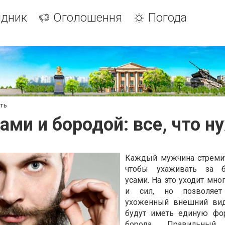
ідник
Оголошення
Погода
ать
сами и бородой: все, что н
Каждый мужчина стремит
чтобы ухаживать за 
усами. На это уходит мно
и сил, но позволяет
ухоженный внешний вид
будут иметь единую фо
борода. Правильны