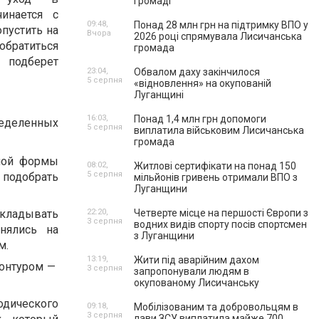
громаді
инается с
09:48,
Понад 28 млн грн на підтримку ВПО у
опустить на
Вчора
2026 році спрямувала Лисичанська
 обратиться
громада
 подберет
23:04,
Обвалом даху закінчилося
5 серпня
«відновлення» на окупованій
Луганщині
16:03,
Понад 1,4 млн грн допомоги
ределенных
5 серпня
виплатила військовим Лисичанська
громада
ной формы
08:02,
Житлові сертифікати на понад 150
5 серпня
 подобрать
мільйонів гривень отримали ВПО з
Луганщини
Укладывать
22:20,
Четверте місце на першості Європи з
3 серпня
водних видів спорту посів спортсмен
нялись на
з Луганщини
м.
13:19,
Жити під аварійним дахом
контуром —
3 серпня
запропонували людям в
окупованому Лисичанську
одического
09:18,
Мобілізованим та добровольцям в
3 серпня
лави ЗСУ виплатила майже 700