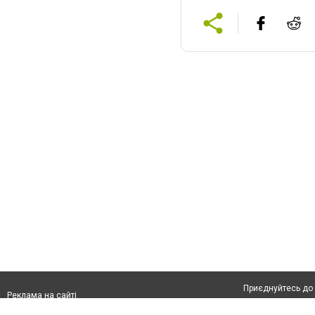
Приєднуйтесь до 
Реклама на сайті
Франшиза "CitySites"