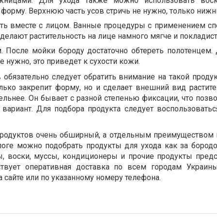
жницами. Для ухода также можно использовать воск
форму. Верхнюю часть усов стричь не нужно, только ниж
ть вместе с лицом. Ванные процедуры с применением с
делают растительность на лице намного мягче и покладист
. После мойки бороду достаточно обтереть полотенцем.
е нужно, это приведет к сухости кожи.
 обязательно следует обратить внимание на такой проду
лько закрепит форму, но и сделает внешний вид растите
льнее. Он бывает с разной степенью фиксации, что позво
вариант. Для подбора продукта следует воспользоватьс
продуктов очень обширный, а отдельным преимуществом
оге можно подобрать продукты для ухода как за бородой
ы, воски, муссы, кондиционеры и прочие продукты пред
вует оперативная доставка по всем городам Украины
 сайте или по указанному номеру телефона.