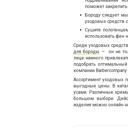
подравнивания но
поможет закрепить 
Бороду следует мы
уходовых средств с
Сушите полотенцем
использовать фен н
Среди уходовых средств
для бороды
—
он не то
лице намного привлекате
подобрать оптимальный 
компании Barbercompany.
Ассортимент уходовых 
выгодные цены. В катал
усами. Различные крем
большом выборе. Дейст
изделия можно онлайн на