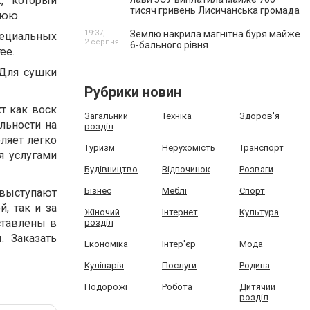
, который
тисяч гривень Лисичанська громада
нюю.
19:37,
Землю накрила магнітна буря майже
пециальных
2 серпня
6-бального рівня
ее.
 Для сушки
Рубрики новин
кт как
воск
Загальний
Техніка
Здоров'я
льности на
розділ
ляет легко
Туризм
Нерухомість
Транспорт
я услугами
Будівництво
Відпочинок
Розваги
Бізнес
Меблі
Спорт
 выступают
, так и за
Жіночий
Інтернет
Культура
ставлены в
розділ
. Заказать
Економіка
Інтер'єр
Мода
Кулінарія
Послуги
Родина
Подорожі
Робота
Дитячий
розділ