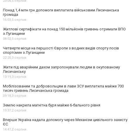
23:04,
5 серпня
Понад 1,4 млн грн допомоги виплатила військовим Лисичанська
громада
16:03,
5 серпня
Житлові сертифікати на понад 150 мільйонів гривень отримали ВПО
з Луганщини
08:02,
5 серпня
Четверте місце на першості Європи з водних видів спорту посів
спортсмен з Луганщини
22:20,
3 серпня
Жити під аварійним дахом запропонували людям в окупованому
Лисичанську
13:19,
3 серпня
Мобілізованим та добровольцям в лави ЗСУ виплатила майже 700
тисяч гривень Лисичанська громада
09:18,
3 серпня
Землю накрила магнітна буря майже 6-бального рівня
19:37,
2 серпня
Вперше Україна надала допомогу через Механізм цивільного захисту
ЄС
14:47,
2 серпня