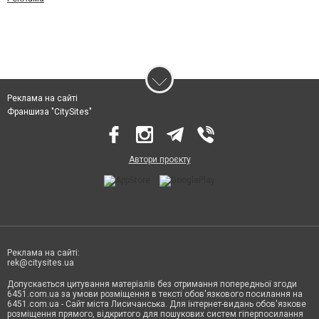
Реклама на сайті
Франшиза "CitySites"
Автори проєкту
Реклама на сайті:
rek@citysites.ua
Допускається цитування матеріалів без отримання попередньої згоди
6451.com.ua за умови розміщення в тексті обов'язкового посилання на
6451.com.ua - Сайт міста Лисичанська. Для інтернет-видань обов'язкове
розміщення прямого, відкритого для пошукових систем гіперпосилання