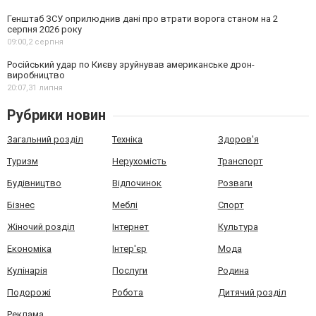
Генштаб ЗСУ оприлюднив дані про втрати ворога станом на 2
серпня 2026 року
09:00,
2 серпня
Російський удар по Києву зруйнував американське дрон-
виробництво
20:07,
31 липня
Рубрики новин
Загальний розділ
Техніка
Здоров'я
Туризм
Нерухомість
Транспорт
Будівництво
Відпочинок
Розваги
Бізнес
Меблі
Спорт
Жіночий розділ
Інтернет
Культура
Економіка
Інтер'єр
Мода
Кулінарія
Послуги
Родина
Подорожі
Робота
Дитячий розділ
Реклама