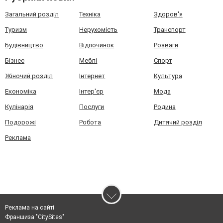
Загальний розділ
Техніка
Здоров'я
Туризм
Нерухомість
Транспорт
Будівництво
Відпочинок
Розваги
Бізнес
Меблі
Спорт
Жіночий розділ
Інтернет
Культура
Економіка
Інтер'єр
Мода
Кулінарія
Послуги
Родина
Подорожі
Робота
Дитячий розділ
Реклама
Реклама на сайті
Франшиза "CitySites"