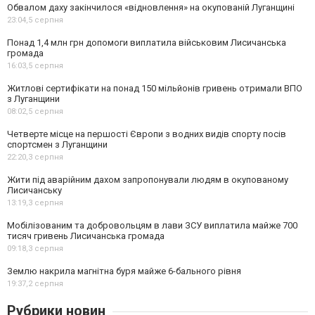
Обвалом даху закінчилося «відновлення» на окупованій Луганщині
23:04,
5 серпня
Понад 1,4 млн грн допомоги виплатила військовим Лисичанська
громада
16:03,
5 серпня
Житлові сертифікати на понад 150 мільйонів гривень отримали ВПО
з Луганщини
08:02,
5 серпня
Четверте місце на першості Європи з водних видів спорту посів
спортсмен з Луганщини
22:20,
3 серпня
Жити під аварійним дахом запропонували людям в окупованому
Лисичанську
13:19,
3 серпня
Мобілізованим та добровольцям в лави ЗСУ виплатила майже 700
тисяч гривень Лисичанська громада
09:18,
3 серпня
Землю накрила магнітна буря майже 6-бального рівня
19:37,
2 серпня
Рубрики новин