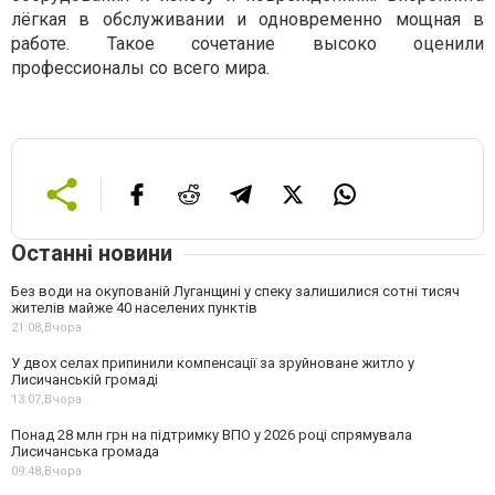
лёгкая в обслуживании и одновременно мощная в
работе. Такое сочетание высоко оценили
профессионалы со всего мира.
Останні новини
Без води на окупованій Луганщині у спеку залишилися сотні тисяч
жителів майже 40 населених пунктів
21:08,
Вчора
У двох селах припинили компенсації за зруйноване житло у
Лисичанській громаді
13:07,
Вчора
Понад 28 млн грн на підтримку ВПО у 2026 році спрямувала
Лисичанська громада
09:48,
Вчора