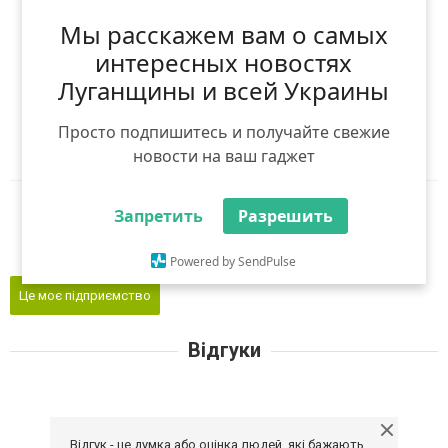
Оцініть першим
Мы расскажем вам о самых
(
0
оцінок)
интересных новостях
Я рекомендую
Луганщины и всей Украины
Ніхто ще не рекомендував
Просто подпишитесь и получайте свежие
Авторизуйтесь
,
щоб оцінити і порекомендувати
новости на ваш гаджет
Reddit
Telegram
Viber
Запретить
Разрешить
WhatsApp
Powered by SendPulse
Це моє підприємство
Відгуки
Відгук - це думка або оцінка людей, які бажають