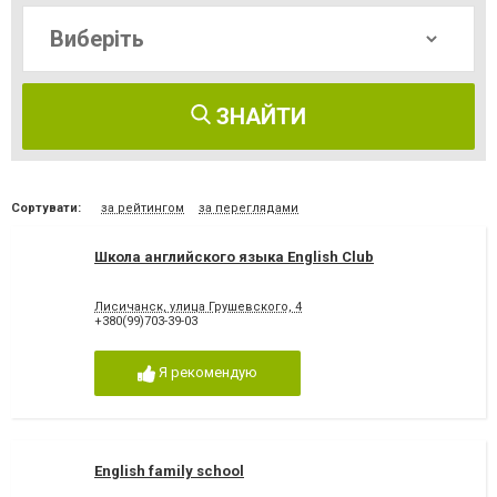
ЗНАЙТИ
Сортувати:
за рейтингом
за переглядами
Школа английского языка English Club
Лисичанск, улица Грушевского, 4
+380(99)703-39-03
Я рекомендую
English family school