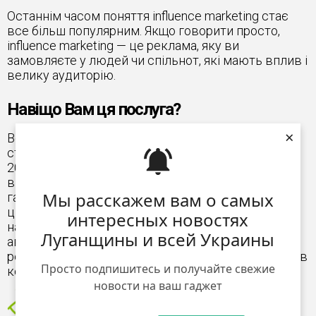
Останнім часом поняття influence marketing стає
все більш популярним. Якщо говорити просто,
influence marketing — це реклама, яку ви
замовляєте у людей чи спільнот, які мають вплив і
велику аудиторію.
Навіщо Вам ця послуга?
×
Все просто — при розміщенні Вашого поста в
стрічці нашого співтовариства його побачать від
2000 людей на день, що позитивно відіб'ється на
впізнаваності Вашого бренду і забезпечить
Мы расскажем вам о самых
гарантоване охоплення рекламного посту з
цільової аудиторії. Пакетне розміщення в кількох
интересных новостях
наших плейсмент, в соціальних мережах
Луганщины и всей Украины
автоматично збільшить результат Вашої
рекламної компанії серед унікальних користувачів
Просто подпишитесь и получайте свежие
кожної окремої взятої соцмережі.
новости на ваш гаджет
2000 переглядів вашого поста за
один день