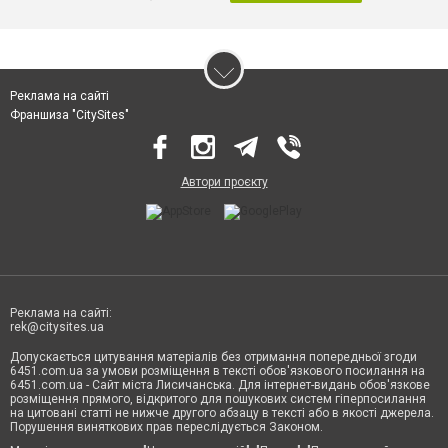
Реклама на сайті
Франшиза "CitySites"
Автори проєкту
Реклама на сайті:
rek@citysites.ua
Допускається цитування матеріалів без отримання попередньої згоди
6451.com.ua за умови розміщення в тексті обов'язкового посилання на
6451.com.ua - Сайт міста Лисичанська. Для інтернет-видань обов'язкове
розміщення прямого, відкритого для пошукових систем гіперпосилання
на цитовані статті не нижче другого абзацу в тексті або в якості джерела.
Порушення виняткових прав переслідується Законом.