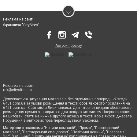
Реклама на сайті
Франшиза "CitySites"
Автори проєкту
Реклама на сайті:
rek@citysites.ua
Допускається цитування матеріалів без отримання попередньої згоди
6451.com.ua за умови розміщення в тексті обов'язкового посилання на
6451.com.ua - Сайт міста Лисичанська. Для інтернет-видань обов'язкове
розміщення прямого, відкритого для пошукових систем гіперпосилання
на цитовані статті не нижче другого абзацу в тексті або в якості джерела.
Порушення виняткових прав переслідується Законом.
Матеріали з плашками "Новини компаній", "Промо", "Партнерський
матеріал", "Партнерський спецпроєкт", "Політичні новини", "Пресреліз",
"PR", "Офіційно", "Політична реклама" публікуються на правах реклами.