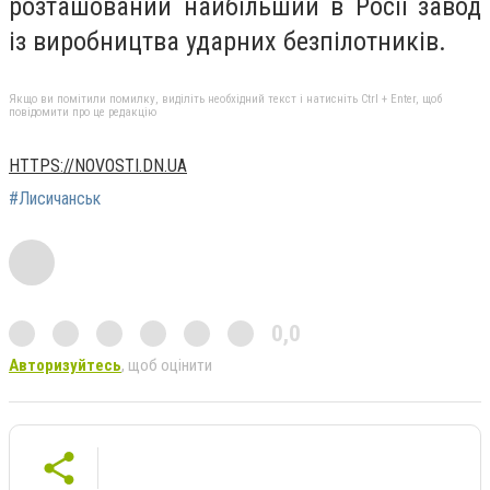
розташований найбільший в Росії завод
із виробництва ударних безпілотників.
Якщо ви помітили помилку, виділіть необхідний текст і натисніть Ctrl + Enter, щоб
повідомити про це редакцію
HTTPS://NOVOSTI.DN.UA
#Лисичанськ
0,0
Авторизуйтесь
, щоб оцінити