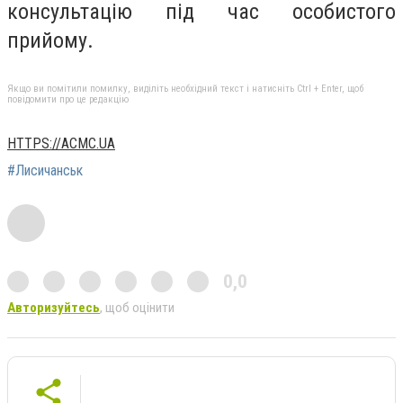
консультацію під час особистого
прийому.
Якщо ви помітили помилку, виділіть необхідний текст і натисніть Ctrl + Enter, щоб
повідомити про це редакцію
HTTPS://ACMC.UA
#Лисичанськ
0,0
Авторизуйтесь
, щоб оцінити