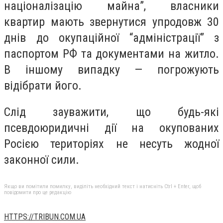
націоналізацію майна”, власники
квартир мають звернутися упродовж 30
днів до окупаційної “адміністрації” з
паспортом РФ та документами на житло.
В іншому випадку — погрожують
відібрати його.
Слід зауважити, що будь-які
псевдоюридичні дії на окупованих
Росією територіях не несуть жодної
законної сили.
Якщо ви помітили помилку, виділіть необхідний текст і натисніть Ctrl + Enter, щоб
повідомити про це редакцію
HTTPS://TRIBUN.COM.UA