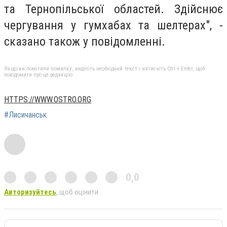
та Тернопільської областей. Здійснює
чергування у гумхабах та шелтерах", -
сказано також у повідомленні.
Якщо ви помітили помилку, виділіть необхідний текст і натисніть Ctrl + Enter, щоб
повідомити про це редакцію
HTTPS://WWW.OSTRO.ORG
#Лисичанськ
0,0
Авторизуйтесь
, щоб оцінити