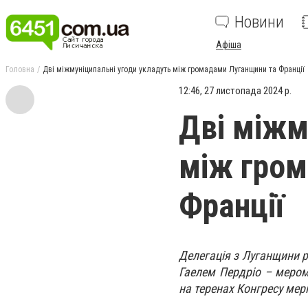
Новини
Афіша
Головна
Дві міжмуніципальні угоди укладуть між громадами Луганщини та Франції
12:46, 27 листопада 2024 р.
Дві міжм
між гром
Франції
Делегація з Луганщини р
Гаелем Пердріо – мером 
на теренах Конгресу мер