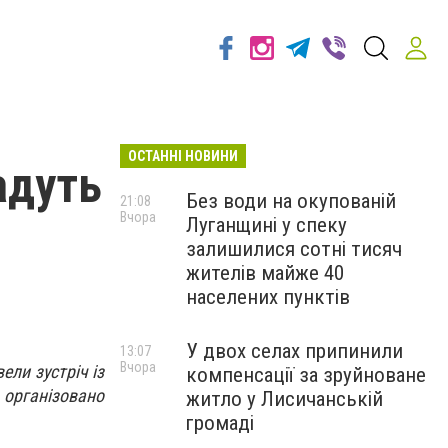
ОСТАННІ НОВИНИ
адуть
Без води на окупованій
21:08
Вчора
Луганщині у спеку
залишилися сотні тисяч
жителів майже 40
населених пунктів
У двох селах припинили
13:07
Вчора
ели зустріч із
компенсації за зруйноване
 організовано
житло у Лисичанській
громаді