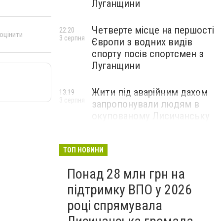
Луганщини
Четверте місце на першості
22:20
 оцінити
3 серпня
Європи з водних видів
спорту посів спортсмен з
Луганщини
Жити під аварійним дахом
13:19
3 серпня
запропонували людям в
окупованому Лисичанську
ТОП НОВИНИ
Понад 28 млн грн на
підтримку ВПО у 2026
році спрямувала