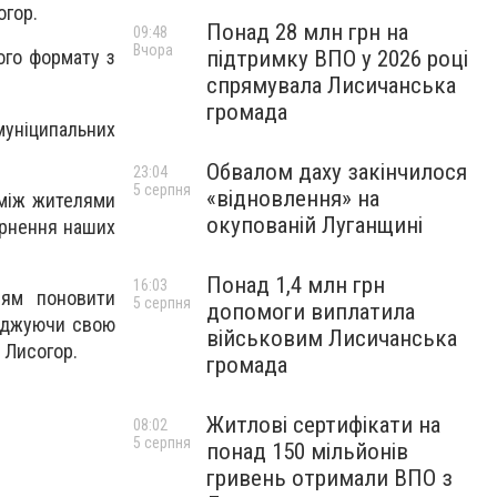
огор.
Понад 28 млн грн на
09:48
Вчора
підтримку ВПО у 2026 році
ого формату з
спрямувала Лисичанська
громада
муніципальних
Обвалом даху закінчилося
23:04
5 серпня
«відновлення» на
 між жителями
окупованій Луганщині
ернення наших
Понад 1,4 млн грн
16:03
ням поновити
5 серпня
допомоги виплатила
ерджуючи свою
військовим Лисичанська
 Лисогор.
громада
Житлові сертифікати на
08:02
5 серпня
понад 150 мільйонів
гривень отримали ВПО з