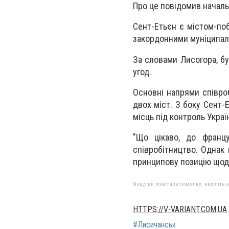
Про це повідомив начальн
Сент-Етьєн є містом-по
закордонними муніципалі
За словами Лисогора, б
угод.
Основні напрями співро
двох міст. З боку Сент-
місць під контроль Украї
"Що цікаво, до францу
співробітництво. Однак
принципову позицію щодо
Якщо ви помітили помилку, виділіть нео
HTTPS://V-VARIANT.COM.UA
#Лисичанськ