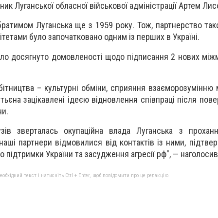
ик Луганської обласної військової адміністрації Артем Лис
братимом Луганська ще з 1959 року. Тож, партнерство так
тетами було започатковано одним із перших в Україні.
уло досягнуто домовленості щодо підписання 2 нових між
бітництва – культурні обміни, сприяння взаєморозумінню
Етьєна зацікавлені ідеєю відновлення співпраці після пов
ни.
зів зверталась окупаційна влада Луганська з прохан
 наші партнери відмовилися від контактів із ними, підтв
 підтримки України та засудження агресії рф", — наголосив
бхідний текст і натисніть Ctrl + Enter, щоб повідомити про це редакцію