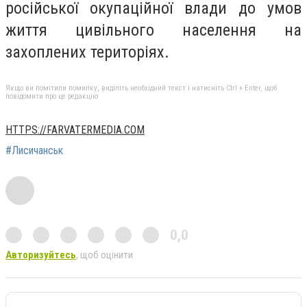
російської окупаційної влади до умов
життя цивільного населення на
захоплених територіях.
Якщо ви помітили помилку, виділіть необхідний текст і натисніть Ctrl + Enter, щоб
повідомити про це редакцію
HTTPS://FARVATERMEDIA.COM
#Лисичанськ
0,0
Авторизуйтесь
, щоб оцінити