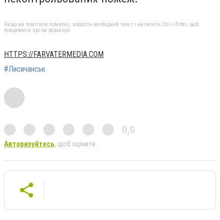
Якщо ви помітили помилку, виділіть необхідний текст і натисніть Ctrl + Enter, щоб
повідомити про це редакцію
HTTPS://FARVATERMEDIA.COM
#Лисичанськ
0,0
Авторизуйтесь
, щоб оцінити