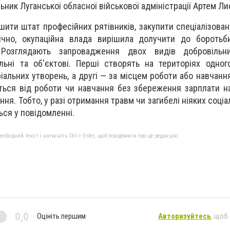
ник Луганської обласної військової адміністрації Артем Ли
шити штат професійних рятівників, закупити спеціалізовану
ічно, окупаційна влада вирішила долучити до боротьби
 Розглядають запровадження двох видів добровіль
альні та об'єктові. Перші створять на територіях одног
іальних утворень, а другі — за місцем роботи або навчанн
ься від роботи чи навчання без збереження зарплати на
ння. Тобто, у разі отримання травм чи загибелі ніяких соціа
ься у повідомленні.
бхідний текст і натисніть Ctrl + Enter, щоб повідомити про це редакцію
0,0
Оцініть першим
Авторизуйтесь
, щоб