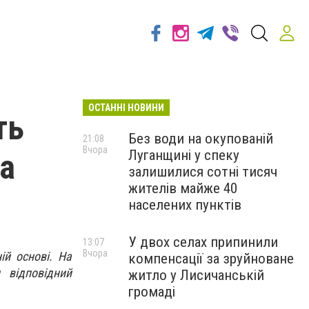
ОСТАННІ НОВИНИ
ть
Без води на окупованій
21:08
Вчора
Луганщині у спеку
на
залишилися сотні тисяч
жителів майже 40
населених пунктів
У двох селах припинили
13:07
Вчора
ій основі. На
компенсації за зруйноване
 відповідний
житло у Лисичанській
громаді