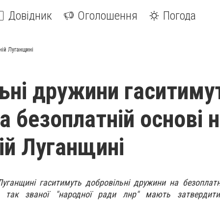
Довідник
Оголошення
Погода
ній Луганщині
ьні дружини гаситиму
а безоплатній основі 
ій Луганщині
уганщині гаситимуть добровільні дружини на безоплатн
і так званої "народної ради лнр" мають затвердити