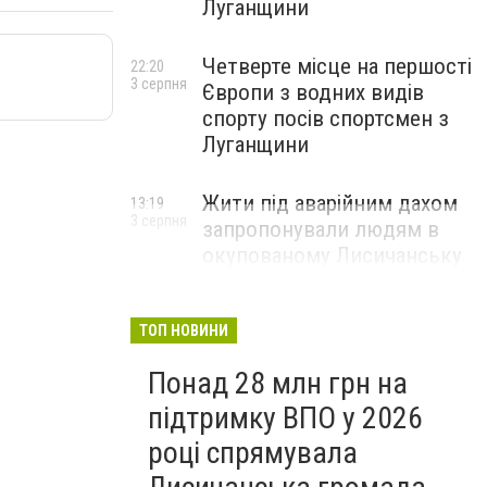
Луганщини
Четверте місце на першості
22:20
3 серпня
Європи з водних видів
спорту посів спортсмен з
Луганщини
Жити під аварійним дахом
13:19
3 серпня
запропонували людям в
окупованому Лисичанську
ТОП НОВИНИ
Понад 28 млн грн на
підтримку ВПО у 2026
році спрямувала