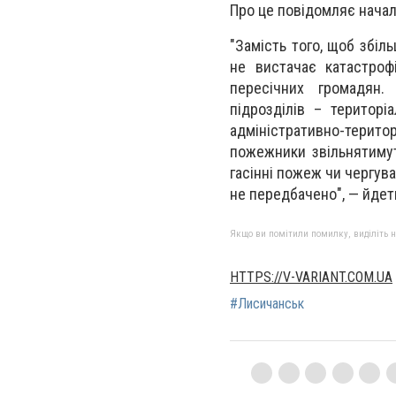
Про це повідомляє началь
"Замість того, щоб збіль
не вистачає катастроф
пересічних громадян.
підрозділів – територі
адміністративно-територ
пожежники звільнятимут
гасінні пожеж чи чергува
не передбачено", — йдет
Якщо ви помітили помилку, виділіть нео
HTTPS://V-VARIANT.COM.UA
#Лисичанськ