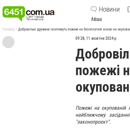
Новини
Афіша
Головна
Добровільні дружини гаситимуть пожежі на безоплатній основі на окупова
09:28, 11 жовтня 2024 р.
Добровіл
пожежі н
окупован
Пожежі на окупованій Л
найближчому засіданн
"законопроєкт".