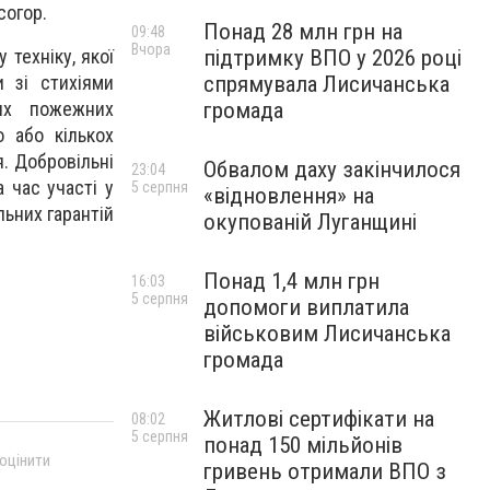
согор.
Понад 28 млн грн на
09:48
Вчора
підтримку ВПО у 2026 році
 техніку, якої
спрямувала Лисичанська
 зі стихіями
громада
них пожежних
о або кількох
я. Добровільні
Обвалом даху закінчилося
23:04
 час участі у
5 серпня
«відновлення» на
льних гарантій
окупованій Луганщині
Понад 1,4 млн грн
16:03
5 серпня
допомоги виплатила
військовим Лисичанська
громада
Житлові сертифікати на
08:02
5 серпня
понад 150 мільйонів
 оцінити
гривень отримали ВПО з