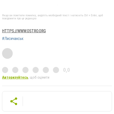
Якщо ви помітили помилку, виділіть необхідний текст і натисніть Ctrl + Enter, щоб
повідомити про це редакцію
HTTPS://WWW.OSTRO.ORG
#Лисичанськ
0,0
Авторизуйтесь
, щоб оцінити