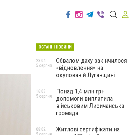
ОСТАННІ НОВИНИ
Обвалом даху закінчилося
23:04
5 серпня
«відновлення» на
окупованій Луганщині
Понад 1,4 млн грн
16:03
5 серпня
допомоги виплатила
військовим Лисичанська
громада
Житлові сертифікати на
08:02
5 серпня