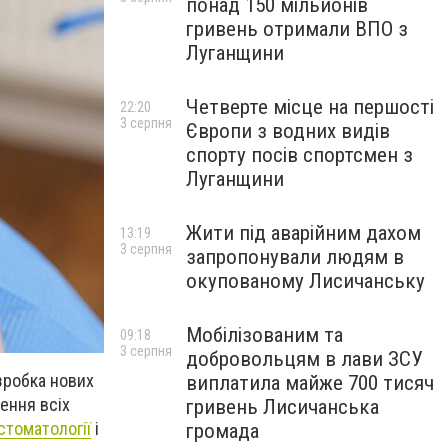
понад 150 мільйонів
гривень отримали ВПО з
Луганщини
Четверте місце на першості
22:20
3 серпня
Європи з водних видів
спорту посів спортсмен з
Луганщини
Жити під аварійним дахом
13:19
3 серпня
запропонували людям в
окупованому Лисичанську
Мобілізованим та
09:18
3 серпня
добровольцям в лави ЗСУ
зробка нових
виплатила майже 700 тисяч
лення всіх
гривень Лисичанська
стоматології
і
громада