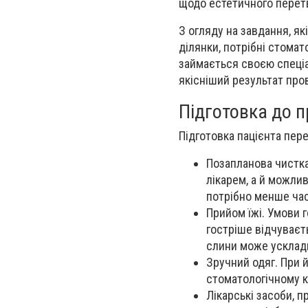
щодо естетичного перетв
З огляду на завдання, я
ділянки, потрібні стомато
займається своєю спеціа
якісніший результат про
Підготовка до 
Підготовка пацієнта пер
Позапланова чистка
лікарем, а й можли
потрібно менше час
Прийом їжі.
Умови г
гостріше відчуваєть
слини може усклад
Зручний одяг.
При й
стоматологічному к
Лікарські засоби, 