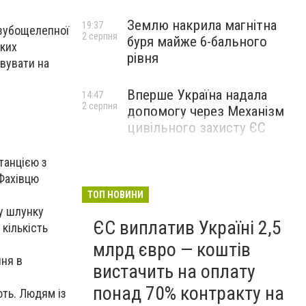
Землю накрила магнітна
19:37
 зубощелепної
2 серпня
буря майже 6-бального
яких
рівня
вувати на
Вперше Україна надала
14:47
2 серпня
допомогу через Механізм
цивільного захисту ЄС
танцією з
 Фахівцю
ТОП НОВИНИ
у шлунку
ЄС виплатив Україні 2,5
 кількість
млрд євро — коштів
ння в
вистачить на оплату
понад 70% контракту на
ють.
Людям із