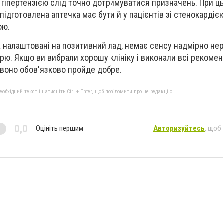
 гіпертензією слід точно дотримуватися призначень. При ц
ідготовлена аптечка має бути й у пацієнтів зі стенокардією
ою.
та налаштовані на позитивний лад, немає сенсу надмірно не
рю. Якщо ви вибрали хорошу клініку і виконали всі рекоменд
, воно обов'язково пройде добре.
бхідний текст і натисніть Ctrl + Enter, щоб повідомити про це редакцію
0,0
Оцініть першим
Авторизуйтесь
, щоб