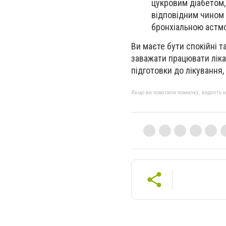
цукровим діабетом,
відповідним чином п
бронхіальною астм
Ви маєте бути спокійні 
заважати працювати ліка
підготовки до лікування
Якщо ви помітили помилку, виділіть нео