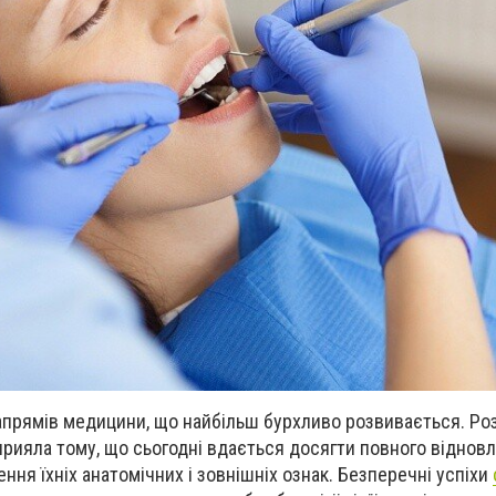
апрямів медицини, що найбільш бурхливо розвивається. Ро
сприяла тому, що сьогодні вдається досягти повного віднов
ення їхніх анатомічних і зовнішніх ознак. Безперечні успіхи