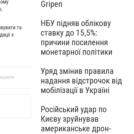
ьому
Gripen
,
НБУ підняв облікову
рвувати та
ставку до 15,5%:
ації з
причини посилення
монетарної політики
Уряд змінив правила
 оцінити
надання відстрочок від
мобілізації в Україні
Російський удар по
Києву зруйнував
американське дрон-