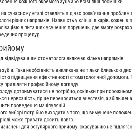
орення кожного окремого зуба або всієї лінії посмішки.
кі на сучасному етапі ставлять під час розв'язання проблем
логи різних напрямків. Наявність у клініці лікарів, кожен з 
лізацією в питаннях усунення порушень, дає змогу розрахо
ведених процедур.
прийому
ед відвідуванням стоматолога включає кілька напрямків:
 зубів.
Така необхідність викликана не тільки близькою дис
вістю підвищення ефективності стоматологічної допомоги.
у приділяти професійному догляду.
олоду дотримуватися не потрібно, оскільки при порожньом
ся нервозність, гірше переноситься анестезія, а збільшена
нити проведення маніпуляцій.
ого виборі потрібно виходити з того, що вимушене положе
ріслі може тривати досить довго.
призначені для регулярного прийому, скасуванню не підляга