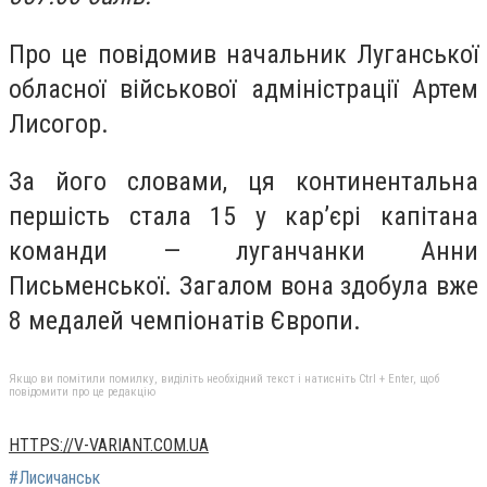
Про це повідомив начальник Луганської
обласної військової адміністрації Артем
Лисогор.
За його словами, ця континентальна
першість стала 15 у кар’єрі капітана
команди — луганчанки Анни
Письменської. Загалом вона здобула вже
8 медалей чемпіонатів Європи.
Якщо ви помітили помилку, виділіть необхідний текст і натисніть Ctrl + Enter, щоб
повідомити про це редакцію
HTTPS://V-VARIANT.COM.UA
#Лисичанськ