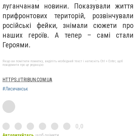
луганчанам новини. Показували життя
прифронтових територій, розвінчували
російські фейки, знімали сюжети про
наших героїв. А тепер – самі стали
Героями.
Якщо ви помітили помилку, виділіть необхідний текст і натисніть Ctrl + Enter, щоб
повідомити про це редакцію
HTTPS://TRIBUN.COM.UA
#Лисичанськ
0,0
Авторизуйтесь
, щоб оцінити