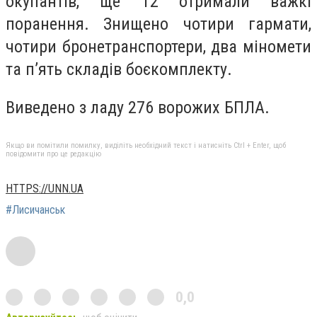
окупантів, ще 12 отримали важкі
поранення. Знищено чотири гармати,
чотири бронетранспортери, два міномети
та п’ять складів боєкомплекту.
Виведено з ладу 276 ворожих БПЛА.
Якщо ви помітили помилку, виділіть необхідний текст і натисніть Ctrl + Enter, щоб
повідомити про це редакцію
HTTPS://UNN.UA
#Лисичанськ
0,0