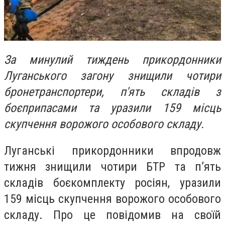
За минулий тиждень прикордонники
Луганського загону знищили чотири
бронетранспортери, п'ять складів з
боєприпасами та уразили 159 місць
скупчення ворожого особового складу.
Луганські прикордонники впродовж
тижня знищили чотири БТР та п’ять
складів боєкомплекту росіян, уразили
159 місць скупчення ворожого особового
складу. Про це повідомив на своїй