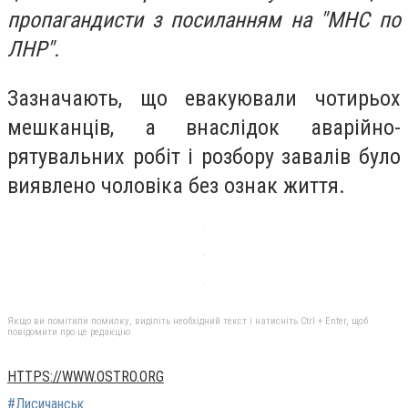
пропагандисти з посиланням на "МНС по
ЛНР".
Зазначають, що евакуювали чотирьох
мешканців, а внаслідок аварійно-
рятувальних робіт і розбору завалів було
виявлено чоловіка без ознак життя.
Якщо ви помітили помилку, виділіть необхідний текст і натисніть Ctrl + Enter, щоб
повідомити про це редакцію
HTTPS://WWW.OSTRO.ORG
#Лисичанськ