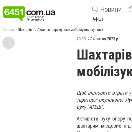
Новини
Афіша
Головна
Шахтарів на Луганщині примусово мобілізують окупанти
20:30, 27 жовтня 2023 р.
Шахтарів
мобілізу
Щоб відновити втрати у 
території окупованої Л
руху “АТЕШ”.
Активісти руху опору п
шахтарям місцевих під