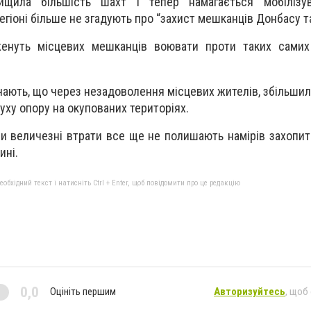
нищила більшість шахт і тепер намагається мобілізува
егіоні більше не згадують про “захист мешканців Донбасу та
енуть місцевих мешканців воювати проти таких самих у
чають, що через незадоволення місцевих жителів, збільшила
уху опору на окупованих територіях.
ри величезні втрати все ще не полишають намірів захопит
ині.
бхідний текст і натисніть Ctrl + Enter, щоб повідомити про це редакцію
0,0
Оцініть першим
Авторизуйтесь
, щоб