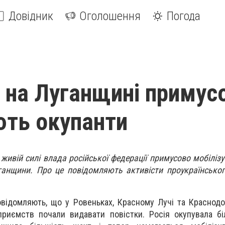
Довідник
Оголошення
Погода
 на Луганщині примус
ють окупанти
живій силі влада російської федерації примусово мобілізу
уганщини. Про це повідомляють активісти проукраїнськог
овідомляють, що у Ровеньках, Красному Лучі та Краснодо
приємств почали видавати повістки. Росія окупувала б