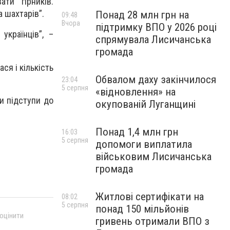
ти гірників.
 шахтарів”.
Понад 28 млн грн на
09:48
Вчора
підтримку ВПО у 2026 році
країнців”, –
спрямувала Лисичанська
громада
ся і кількість
Обвалом даху закінчилося
23:04
5 серпня
«відновлення» на
и підступи до
окупованій Луганщині
Понад 1,4 млн грн
16:03
5 серпня
допомоги виплатила
військовим Лисичанська
громада
Житлові сертифікати на
08:02
5 серпня
понад 150 мільйонів
 оцінити
гривень отримали ВПО з