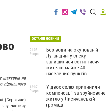
ОСТАННІ НОВИНИ
ово
Без води на окупованій
21:08
Вчора
Луганщині у спеку
залишилися сотні тисяч
жителів майже 40
населених пунктів
є шахтарів на
о підпільного
У двох селах припинили
13:07
Вчора
компенсації за зруйноване
житло у Лисичанській
ні (Сорокине)
громаді
ільшу частину