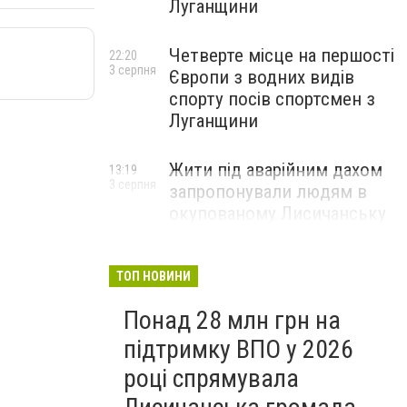
Луганщини
Четверте місце на першості
22:20
3 серпня
Європи з водних видів
спорту посів спортсмен з
Луганщини
Жити під аварійним дахом
13:19
3 серпня
запропонували людям в
окупованому Лисичанську
ТОП НОВИНИ
Понад 28 млн грн на
підтримку ВПО у 2026
році спрямувала