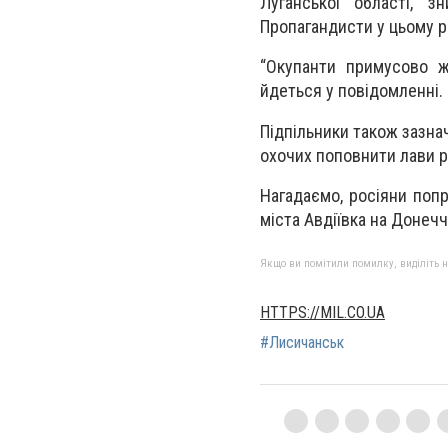
Луганської області, з
Пропагандисти у цьому р
“Окупанти примусово ж
йдеться у повідомленні.
Підпільники також зазна
охочих поповнити лави р
Нагадаємо, росіяни поп
міста Авдіївка на Донечч
Якщо ви помітили помилку, виділіть нео
HTTPS://MIL.CO.UA
#Лисичанськ