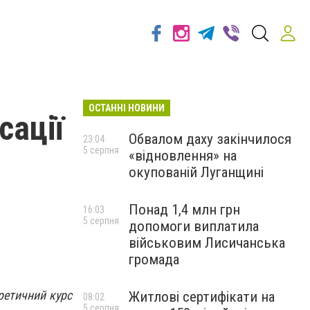
ОСТАННІ НОВИНИ
сації
Обвалом даху закінчилося
23:04
5 серпня
«відновлення» на
окупованій Луганщині
Понад 1,4 млн грн
16:03
5 серпня
допомоги виплатила
військовим Лисичанська
громада
ретичний курс
Житлові сертифікати на
08:02
5 серпня