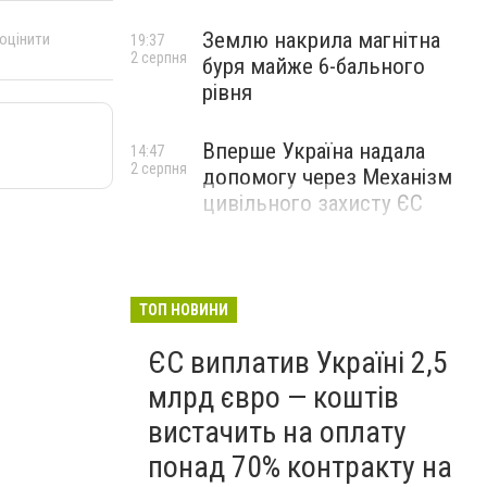
Землю накрила магнітна
 оцінити
19:37
2 серпня
буря майже 6-бального
рівня
Вперше Україна надала
14:47
2 серпня
допомогу через Механізм
цивільного захисту ЄС
ТОП НОВИНИ
ЄС виплатив Україні 2,5
млрд євро — коштів
вистачить на оплату
понад 70% контракту на