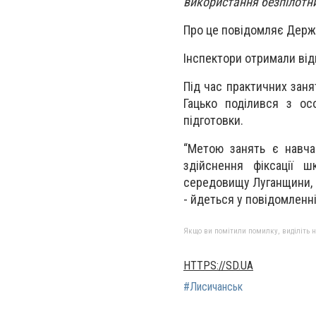
використання безпілотни
Про це повідомляє Держав
Інспектори отримали відп
Під час практичних заня
Гацько поділився з ос
підготовки.
“Метою занять є навча
здійснення фіксації 
середовищу Луганщини, в 
- йдеться у повідомленні
Якщо ви помітили помилку, виділіть нео
HTTPS://SD.UA
#Лисичанськ