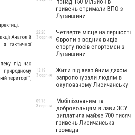
понад 150 мільйонів
гривень отримали ВПО з
Луганщини
практиці.
Четверте місце на першості
22:20
екції Анатолій
3 серпня
Європи з водних видів
 з тактичної
спорту посів спортсмен з
Луганщини
зпеку під час
Жити під аварійним дахом
у природному
13:19
3 серпня
запропонували людям в
ій території”,
окупованому Лисичанську
Мобілізованим та
09:18
3 серпня
добровольцям в лави ЗСУ
виплатила майже 700 тисяч
гривень Лисичанська
громада