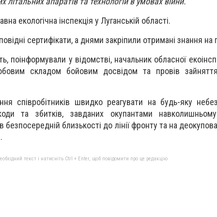
х літальних апаратів та технологій в умовах війни.
на екологічна інспекція у Луганській області.
овідні сертифікати, а днями закріпили отримані знання на 
ть, поінформували у відомстві, начальник обласної екоінсп
обовим складом бойовим досвідом та провів зайняття
ння співробітників швидко реагувати на будь-яку небе
шкоди та збитків, завданих окупантами навколишньом
безпосередній близькості до лінії фронту та на деокупован
.
бхідний текст і натисніть Ctrl + Enter, щоб повідомити про це редакцію