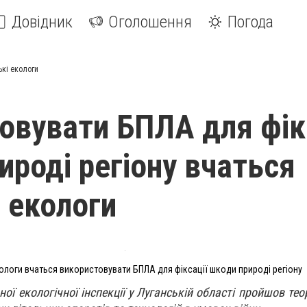
Довідник
Оголошення
Погода
ькі екологи
овувати БПЛА для фік
ироді регіону вчаться
і екологи
кологи вчаться використовувати БПЛА для фіксації шкоди природі регіону
ї екологічної інспекції у Луганській області пройшов тео