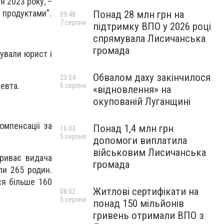
я 2023 року, –
з продуктами".
Понад 28 млн грн на
09:48
7 серпня
підтримку ВПО у 2026 році
спрямувала Лисичанська
громада
тували юрист і
Обвалом даху закінчилося
23:04
певта.
5 серпня
«відновлення» на
окупованій Луганщині
омпенсації за
Понад 1,4 млн грн
16:03
5 серпня
допомоги виплатила
військовим Лисичанська
риває видача
громада
али 265 родин.
ся більше 160
Житлові сертифікати на
08:02
5 серпня
понад 150 мільйонів
гривень отримали ВПО з