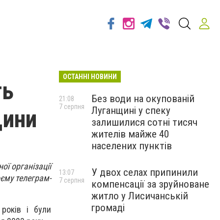
ОСТАННІ НОВИНИ
ть
Без води на окупованій
21:08
7 серпня
Луганщині у спеку
щини
залишилися сотні тисяч
жителів майже 40
населених пунктів
ої організації
У двох селах припинили
13:07
оєму телеграм-
7 серпня
компенсації за зруйноване
житло у Лисичанській
громаді
років і були