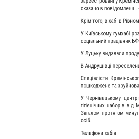
зареєстровані у Кремінсь
сказано в повідомленні.
Крім того, в хабі в Рівн
У Київському гумхабі ро
соціальний працівник БФ 
У Луцьку видавали продук
В Андрушівці переселенц
Спеціалісти Кремінсько
пошкоджене та зруйнова
У Чернівецькому центр
гігієнічних наборів від 
Загалом протягом минул
осіб.
Телефони хабів: