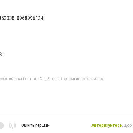
1852038, 0968996124;
5;
бхідний текст і натисніть Ctrl + Enter, щоб повідомити про це редакцію
0,0
Оцініть першим
Авторизуйтесь
, щоб