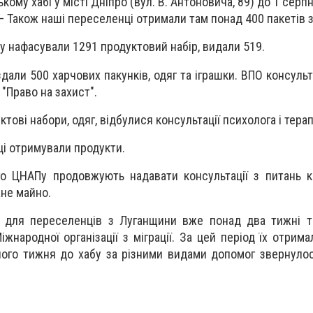
кому хабі у місті Дніпро (вул. В. Антоновича, 89) до 1 серпн
 – Також наші переселенці отримали там понад 400 пакетів 
ому нафасували 1291 продуктовий набір, видали 519.
здали 500 харчових пакунків, одяг та іграшки. ВПО консуль
"Право на захист".
тові набори, одяг, відбулися консультації психолога і тера
і отримували продукти.
го ЦНАПу продовжують надавати консультації з питань к
не майно.
і для переселенців з Луганщини вже понад два тижні т
Міжнародної організації з міграції. За цей період їх отрим
ого тижня до хабу за різними видами допомог звернуло