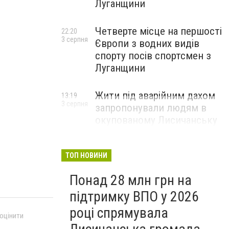
Луганщини
Четверте місце на першості
22:20
3 серпня
Європи з водних видів
спорту посів спортсмен з
Луганщини
Жити під аварійним дахом
13:19
3 серпня
запропонували людям в
окупованому Лисичанську
ТОП НОВИНИ
Понад 28 млн грн на
підтримку ВПО у 2026
році спрямувала
 оцінити