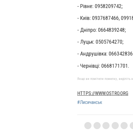
- Рівне: 0958209742;
- Київ: 0937687466, 099
- Дніпро: 0664839248;
- Луцьк: 0505764270;
- Андрушівка: 066342836
- Чернівці: 0668171701.
Якщо ви помітили помилку, виділіть нео
HTTPS://WWW.OSTRO.ORG
#Лисичанськ