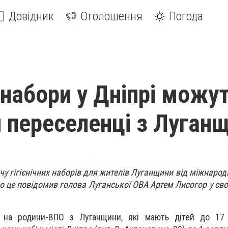
Довідник
Оголошення
Погода
і набори у Дніпрі можу
 переселенці з Луган
у гігієнічних наборів для жителів Луганщини від міжнародн
Про це повідомив голова Луганської ОВА Артем Лисогор у св
 на родини-ВПО з Луганщини, які мають дітей до 17 