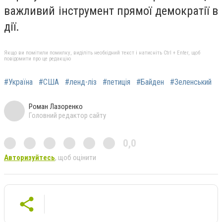
важливий інструмент прямої демократії в
дії.
Якщо ви помітили помилку, виділіть необхідний текст і натисніть Ctrl + Enter, щоб
повідомити про це редакцію
#Україна
#США
#ленд-ліз
#петиція
#Байден
#Зеленський
Роман Лазоренко
Головний редактор сайту
0,0
Авторизуйтесь
, щоб оцінити