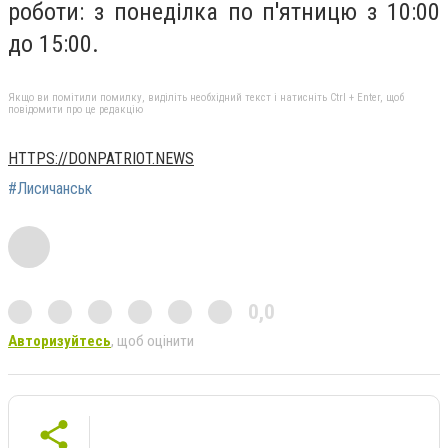
роботи: з понеділка по п'ятницю з 10:00
до 15:00.
Якщо ви помітили помилку, виділіть необхідний текст і натисніть Ctrl + Enter, щоб
повідомити про це редакцію
HTTPS://DONPATRIOT.NEWS
#Лисичанськ
0,0
Авторизуйтесь
, щоб оцінити