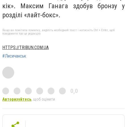
кік». Максим Ганага здобув бронзу у
розділі «лайт-бокс».
Якщо ви помітили помилку, виділіть необхідний текст і натисніть Ctrl + Enter, щоб
повідомити про це редакцію
HTTPS://TRIBUN.COM.UA
#Лисичанськ
0,0
Авторизуйтесь
, щоб оцінити