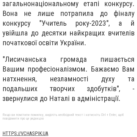
загальнонаціональному етапі конкурсу.
Вона не лише потрапила до фіналу
конкурсу "Учитель року-2023", а й
увійшла до десятки найкращих вчителів
початкової освіти України.
"Лисичанська громада пишається
Вашим професіоналізмом. Бажаємо Вам
натхнення, незламності духу та
подальших творчих здобутків", -
звернулися до Наталі в адміністрації.
Якщо ви помітили помилку, виділіть необхідний текст і натисніть Ctrl + Enter, щоб
повідомити про це редакцію
HTTPS://VCHASPIK.UA