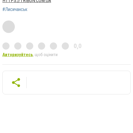
HTTPS://TRIBUN.COM.UA
#Лисичанськ
0,0
Авторизуйтесь
, щоб оцінити