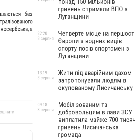
понад 150 мільйонів
гривень отримали ВПО з
ишаються без
Луганщини
тралізованого
носербська, а
Четверте місце на першості
22:20
3 серпня
Європи з водних видів
спорту посів спортсмен з
Луганщини
Жити під аварійним дахом
13:19
3 серпня
запропонували людям в
окупованому Лисичанську
Мобілізованим та
09:18
3 серпня
добровольцям в лави ЗСУ
 оцінити
виплатила майже 700 тисяч
гривень Лисичанська
громада