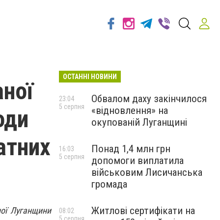
ОСТАННІ НОВИНИ
аної
Обвалом даху закінчилося
23:04
5 серпня
«відновлення» на
оди
окупованій Луганщині
атних
Понад 1,4 млн грн
16:03
5 серпня
допомоги виплатила
військовим Лисичанська
громада
Житлові сертифікати на
ної Луганщини
08:02
5 серпня