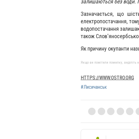
залишаються без води. 
Зазначається, що шіст
електропостачання, тому
водопостачання залишают
також Слов'яносербськог
Як причину окупанти наз
Якщо ви помітили помилку, виділіть нео
HTTPS://WWW.OSTRO.ORG
#Лисичанськ