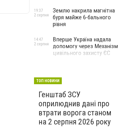
Землю накрила магнітна
19:37
2 серпня
буря майже 6-бального
рівня
Вперше Україна надала
14:47
2 серпня
допомогу через Механізм
цивільного захисту ЄС
ТОП НОВИНИ
Генштаб ЗСУ
оприлюднив дані про
втрати ворога станом
на 2 серпня 2026 року