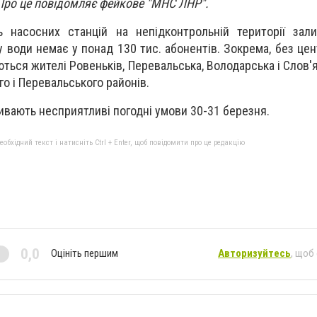
Про це повідомляє фейкове "МНС ЛНР".
ь насосних станцій на непідконтрольній території зал
 води немає у понад 130 тис. абонентів. Зокрема, без цен
ься жителі Ровеньків, Перевальська, Володарська і Слов'я
о і Перевальського районів.
ивають несприятливі погодні умови 30-31 березня.
бхідний текст і натисніть Ctrl + Enter, щоб повідомити про це редакцію
0,0
Оцініть першим
Авторизуйтесь
, щоб